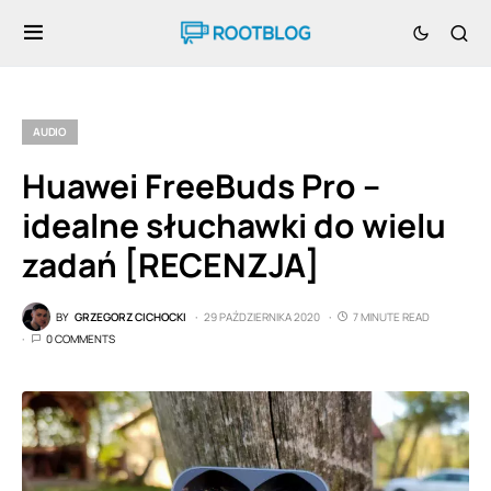
AUDIO
Huawei FreeBuds Pro –
idealne słuchawki do wielu
zadań [RECENZJA]
BY
GRZEGORZ CICHOCKI
29 PAŹDZIERNIKA 2020
7 MINUTE READ
0 COMMENTS