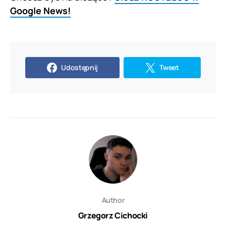
Google News!
Udostępnij
Tweet
Author
Grzegorz Cichocki