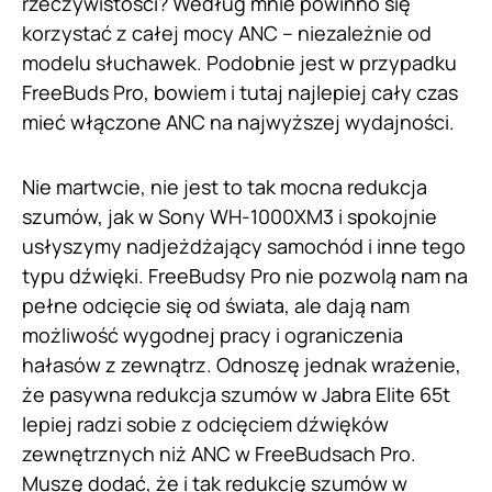
rzeczywistości? Według mnie powinno się
korzystać z całej mocy ANC – niezależnie od
modelu słuchawek. Podobnie jest w przypadku
FreeBuds Pro, bowiem i tutaj najlepiej cały czas
mieć włączone ANC na najwyższej wydajności.
Nie martwcie, nie jest to tak mocna redukcja
szumów, jak w Sony WH-1000XM3 i spokojnie
usłyszymy nadjeżdżający samochód i inne tego
typu dźwięki. FreeBudsy Pro nie pozwolą nam na
pełne odcięcie się od świata, ale dają nam
możliwość wygodnej pracy i ograniczenia
hałasów z zewnątrz. Odnoszę jednak wrażenie,
że pasywna redukcja szumów w Jabra Elite 65t
lepiej radzi sobie z odcięciem dźwięków
zewnętrznych niż ANC w FreeBudsach Pro.
Muszę dodać, że i tak redukcję szumów w