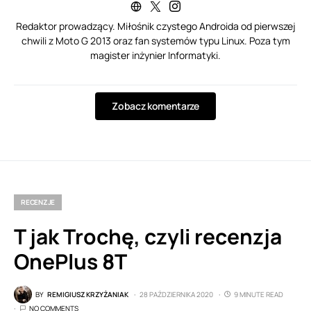
Redaktor prowadzący. Miłośnik czystego Androida od pierwszej
chwili z Moto G 2013 oraz fan systemów typu Linux. Poza tym
magister inżynier Informatyki.
Zobacz komentarze
RECENZJE
T jak Trochę, czyli recenzja
OnePlus 8T
BY
REMIGIUSZ KRZYŻANIAK
28 PAŹDZIERNIKA 2020
9 MINUTE READ
NO COMMENTS