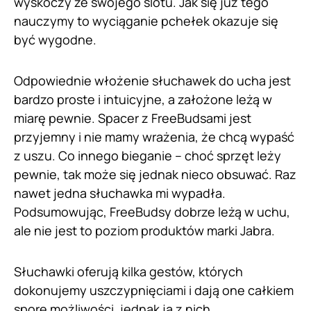
wyskoczy ze swojego slotu. Jak się już tego
nauczymy to wyciąganie pchełek okazuje się
być wygodne.
Odpowiednie włożenie słuchawek do ucha jest
bardzo proste i intuicyjne, a założone leżą w
miarę pewnie. Spacer z FreeBudsami jest
przyjemny i nie mamy wrażenia, że chcą wypaść
z uszu. Co innego bieganie – choć sprzęt leży
pewnie, tak może się jednak nieco obsuwać. Raz
nawet jedna słuchawka mi wypadła.
Podsumowując, FreeBudsy dobrze leżą w uchu,
ale nie jest to poziom produktów marki Jabra.
Słuchawki oferują kilka gestów, których
dokonujemy uszczypnięciami i dają one całkiem
spore możliwości, jednak ja z nich