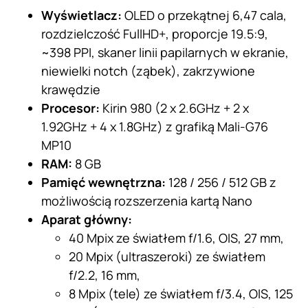
Wyświetlacz:
OLED o przekątnej 6,47 cala,
rozdzielczość FullHD+, proporcje 19.5:9,
~398 PPI, skaner linii papilarnych w ekranie,
niewielki notch (ząbek), zakrzywione
krawędzie
Procesor:
Kirin 980 (2 x 2.6GHz + 2 x
1.92GHz + 4 x 1.8GHz) z grafiką Mali-G76
MP10
RAM:
8 GB
Pamięć wewnętrzna:
128 / 256 / 512 GB z
możliwością rozszerzenia kartą Nano
Aparat główny:
40 Mpix ze światłem f/1.6, OIS, 27 mm,
20 Mpix (ultraszeroki) ze światłem
f/2.2, 16 mm,
8 Mpix (tele) ze światłem f/3.4, OIS, 125