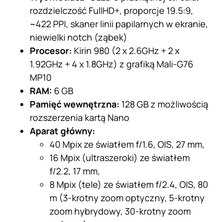
rozdzielczość FullHD+, proporcje 19.5:9,
~422 PPI, skaner linii papilarnych w ekranie,
niewielki notch (ząbek)
Procesor:
Kirin 980 (2 x 2.6GHz + 2 x
1.92GHz + 4 x 1.8GHz) z grafiką Mali-G76
MP10
RAM:
6 GB
Pamięć wewnętrzna:
128 GB z możliwością
rozszerzenia kartą Nano
Aparat główny:
40 Mpix ze światłem f/1.6, OIS, 27 mm,
16 Mpix (ultraszeroki) ze światłem
f/2.2, 17 mm,
8 Mpix (tele) ze światłem f/2.4, OIS, 80
m (3-krotny zoom optyczny, 5-krotny
zoom hybrydowy, 30-krotny zoom