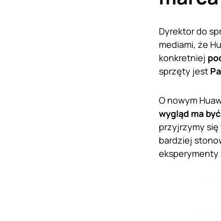
Dyrektor do sp
mediami, że Hu
konkretniej
po
sprzęty jest
Pa
O nowym Huawe
wygląd ma być 
przyjrzymy się
bardziej stono
eksperymenty z