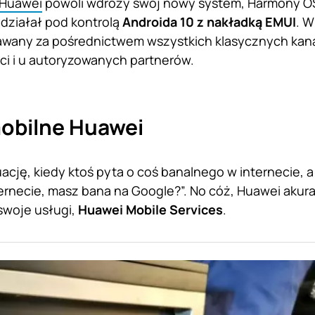
Huawei
powoli wdroży swój nowy system, Harmony OS,
 działał pod kontrolą
Androida 10 z nakładką EMUI
. W
awany za pośrednictwem wszystkich klasycznych kana
ci i u autoryzowanych partnerów.
obilne Huawei
uację, kiedy ktoś pyta o coś banalnego w internecie, 
ernecie, masz bana na Google?”. No cóż, Huawei akura
swoje usługi,
Huawei Mobile Services
.