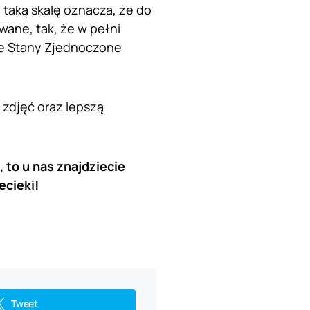
 taką skalę oznacza, że do
wane, tak, że w pełni
że Stany Zjednoczone
 zdjęć oraz lepszą
 to u nas znajdziecie
ecieki!
Tweet