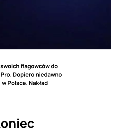
 swoich flagowców do
 Pro. Dopiero niedawno
i w Polsce. Nakład
koniec