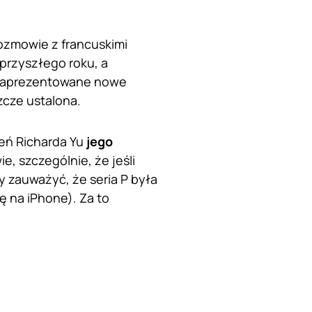
ozmowie z francuskimi
przyszłego roku, a
ą zaprezentowane nowe
zcze ustalona.
eń Richarda Yu
jego
ie, szczególnie, że jeśli
 zauważyć, że seria P była
ę na iPhone). Za to