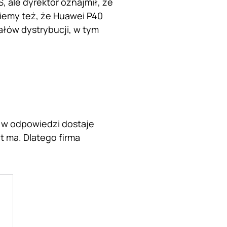
 ale dyrektor oznajmił, że
iemy też, że Huawei P40
łów dystrybucji, w tym
a w odpowiedzi dostaje
t ma. Dlatego firma