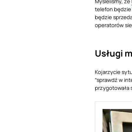
Myśleliśmy, że
telefon będzie
będzie sprzed
operatorów sie
Usługi m
Kojarzycie syt
“sprawdź w int
przygotowała 