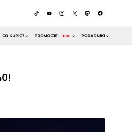
CO KUPIĆ?
PROMOCJE
PORADNIKI
HOT
40!