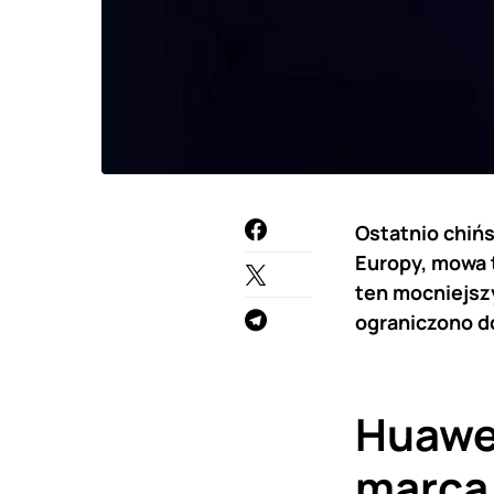
Ostatnio chiń
Europy, mowa 
ten mocniejszy
ograniczono do
Huawei
marca