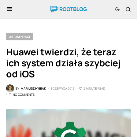
AKTUALNOŚCI
Huawei twierdzi, że teraz
ich system działa szybciej
od iOS
BY
MARIUSZ HYBIAK
1 CZERWCA 2019
2 MINUTE READ
NO COMMENTS