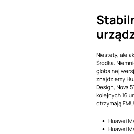
Stabil
urząd
Niestety, ale a
Środka. Niemni
globalnej wers
znajdziemy Hua
Design, Nova 5
kolejnych 16 ur
otrzymają EMUI
Huawei Ma
Huawei Ma