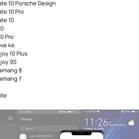
te 10 Porsche Design
te 10 Pro
te 10
20
0 Pro
va 4e
joy 10 Plus
joy 9S
aimang 8
aimang 7
ite