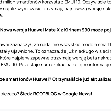
d milion smartfonów korzysta z EMUI 10. Oczywiście to
 w najbliższym czasie otrzymają najnowszą wersję nak
a.
Nowa wersja Huawei Mate X z Kirinem 990 może poj
awei zaznaczył, że nadal nie wszystkie modele smar
ostały ujawnione. To oznacza, że już niedługo w sieci
, która najpierw zapewne otrzymają wersję beta nakład
ę EMUI 10. Pozostaje nam czekać na kolejne informacje
 ze smartfonów Huawei? Otrzymaliście już aktualiza
 bieżąco?
Śledź ROOTBLOG w Google News!