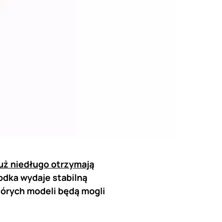
już niedługo otrzymają
odka wydaje stabilną
tórych modeli będą mogli