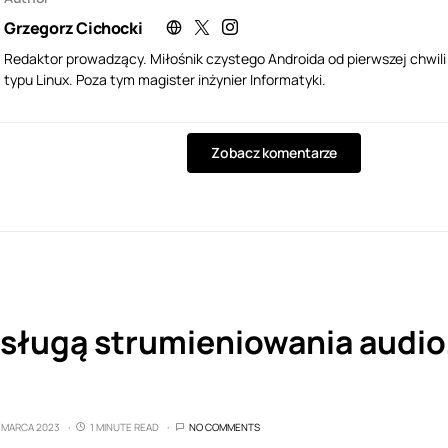
Grzegorz Cichocki
Redaktor prowadzący. Miłośnik czystego Androida od pierwszej chwil
typu Linux. Poza tym magister inżynier Informatyki.
Zobacz komentarze
sługą strumieniowania audio.
7 MARCA 2023
1 MINUTE READ
NO COMMENTS