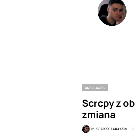
AKTUALNOŚCI
Scrcpy z ob
zmiana
BY
GRZEGORZ CICHOCKI
1