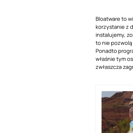
Bloatware to w
korzystanie z d
instalujemy, z
to nie pozwolą
Ponadto progra
właśnie tym os
zwłaszcza zagr