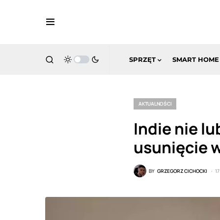
SPRZĘT
SMART HOME
AKTUALNOŚCI
Indie nie l
usunięcie w
BY
GRZEGORZ CICHOCKI
1