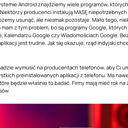
stemie Android znajdziemy wiele programów, których 
Niektórzy producenci instalują MASĘ niepotrzebnych ap
ożemy usunąć, ale niesmak pozostaje. Mało tego, niekt
 mam z tym problem, bo są programy Google, których
, Kalendarzu Google czy Wiadomościach Google. Be
likacji jest trudne. Jak się okazuje, rząd indyjski c
sadzie wymusić na producentach telefonów, aby Ci u
stkich preinstalowanych aplikacji z telefonu. Ma naw
które będzie właśnie to badać. Firmy mają mieć rok na
sów.