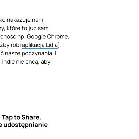
jako nakazuje nam
y, które to już sami
becność np. Google Chrome,
ażby robi
aplikacja Lidla
).
ć nasze poczynania. I
Indie nie chcą, aby
 Tap to Share.
e udostępnianie