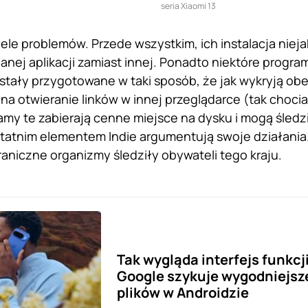
seria Xiaomi 13
iele problemów. Przede wszystkim, ich instalacja nie
anej aplikacji zamiast innej. Ponadto niektóre program
ostały przygotowane w taki sposób, że jak wykryją o
 na otwieranie linków w innej przeglądarce (tak choci
my te zabierają cenne miejsce na dysku i mogą śledzi
tatnim elementem Indie argumentują swoje działania. 
aniczne organizmy śledziły obywateli tego kraju.
Tak wygląda interfejs funkcji
Google szykuje wygodniejsz
plików w Androidzie