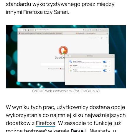
standardu wykorzystywanego przez między
innymi Firefoxa czy Safari.
GNOME Web z wtyczkami (fot. OMG!Linux)
W wyniku tych prac, użytkownicy dostaną opcję
wykorzystania co najmniej kilku najważniejszych
dodatków z
Firefoxa
. W zasadzie to funkcję już
można testować w kanale
. Niestety, u
Devel