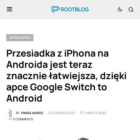
AKTUALNOŚCI
Przesiadka z iPhona na
Androida jest teraz
znacznie łatwiejsza, dzięki
apce Google Switch to
Android
BY
PAWEŁ MAREK
30 CZERWCA 2022
1 MINUTE READ
0 COMMENTS