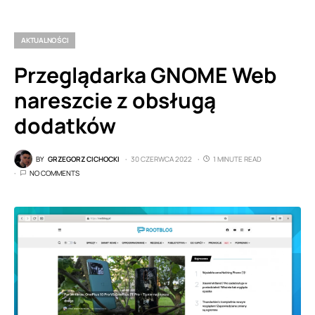
AKTUALNOŚCI
Przeglądarka GNOME Web
nareszcie z obsługą
dodatków
BY
GRZEGORZ CICHOCKI
30 CZERWCA 2022
1 MINUTE READ
NO COMMENTS