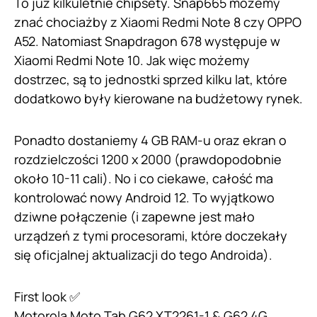
To już kilkuletnie chipsety. Snap665 możemy
znać chociażby z Xiaomi Redmi Note 8 czy OPPO
A52. Natomiast Snapdragon 678 występuje w
Xiaomi Redmi Note 10. Jak więc możemy
dostrzec, są to jednostki sprzed kilku lat, które
dodatkowo były kierowane na budżetowy rynek.
Ponadto dostaniemy 4 GB RAM-u oraz ekran o
rozdzielczości 1200 x 2000 (prawdopodobnie
około 10-11 cali). No i co ciekawe, całość ma
kontrolować nowy Android 12. To wyjątkowo
dziwne połączenie (i zapewne jest mało
urządzeń z tymi procesorami, które doczekały
się oficjalnej aktualizacji do tego Androida).
First look ✅
Motorola Moto Tab G62 XT2261-1 & G62 4G