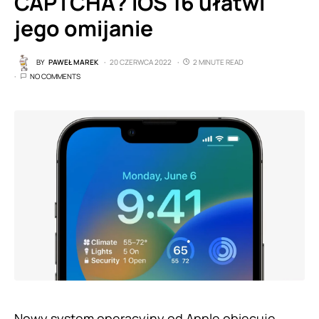
CAPTCHA? iOS 16 ułatwi
jego omijanie
BY
PAWEŁ MAREK
20 CZERWCA 2022
2 MINUTE READ
NO COMMENTS
Nowy system operacyjny od Apple obiecuje