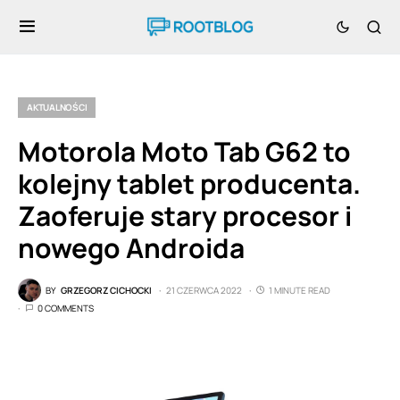
AKTUALNOŚCI
Motorola Moto Tab G62 to
kolejny tablet producenta.
Zaoferuje stary procesor i
nowego Androida
BY
GRZEGORZ CICHOCKI
21 CZERWCA 2022
1 MINUTE READ
0 COMMENTS