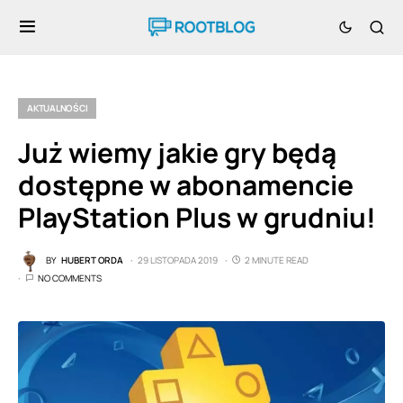
AKTUALNOŚCI
Już wiemy jakie gry będą
dostępne w abonamencie
PlayStation Plus w grudniu!
BY
HUBERT ORDA
29 LISTOPADA 2019
2 MINUTE READ
NO COMMENTS