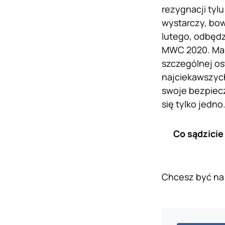
rezygnacji tyl
wystarczy, bow
lutego, odbędz
MWC 2020. Mam 
szczególnej os
najciekawszych
swoje bezpiecz
się tylko jedno.
Co sądzicie 
Chcesz być na