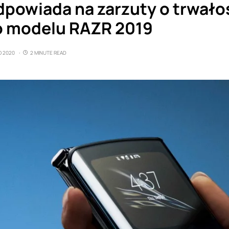
dpowiada na zarzuty o trwało
 modelu RAZR 2019
O 2020
2 MINUTE READ