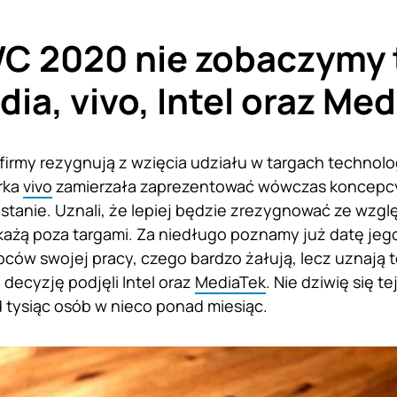
 2020 nie zobaczymy t
idia, vivo, Intel oraz Me
 firmy rezygnują z wzięcia udziału w targach techn
rka
vivo
zamierzała zaprezentować wówczas koncepcy
ie stanie. Uznali, że lepiej będzie zrezygnować ze wz
każą poza targami. Za niedługo poznamy już datę jego
ców swojej pracy, czego bardzo żałują, lecz uznają t
 decyzję podjęli Intel oraz
MediaTek
. Nie dziwię się t
d tysiąc osób w nieco ponad miesiąc.