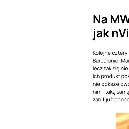
Na MWC
jak nV
Kolejne cztery
Barcelonie. Ma
lecz tak się n
ich produkt po
nie pokaże owo
nimi, taką samą
zabił już pona