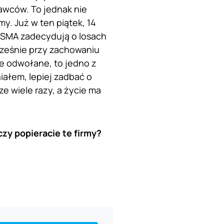
tawców. To jednak nie
y. Już w ten piątek, 14
 GSMA zadecydują o losach
cześnie przy zachowaniu
ne odwołane, to jedno z
iałem, lepiej zadbać o
 wiele razy, a życie ma
czy popieracie te firmy?