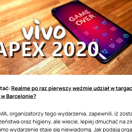
tać:
Realme po raz pierwszy weźmie udział w targa
w Barcelonie?
A, organizatorzy tego wydarzenia, zapewnili, iż zos
zeństwa oraz higieny, ale wiecie, lepiej dmuchać na z
samo wydarzenie staje się niewiadomą. Jak podają org