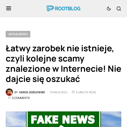
AKTUALNOŚCI
Łatwy zarobek nie istnieje,
czyli kolejne scamy
znalezione w Internecie! Nie
dajcie się oszukać
BY
KAROL GODLEWSKI
19 MAJA 2024
5 MINUTE READ
0 COMMENTS