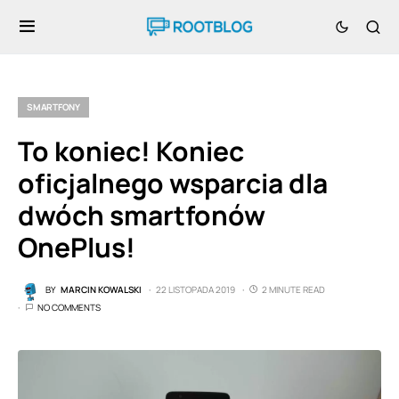
SMARTFONY
To koniec! Koniec
oficjalnego wsparcia dla
dwóch smartfonów
OnePlus!
BY
MARCIN KOWALSKI
22 LISTOPADA 2019
2 MINUTE READ
NO COMMENTS