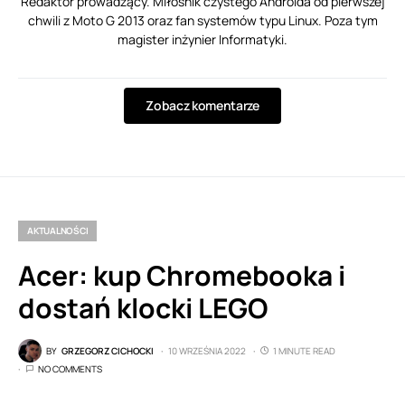
Redaktor prowadzący. Miłośnik czystego Androida od pierwszej
chwili z Moto G 2013 oraz fan systemów typu Linux. Poza tym
magister inżynier Informatyki.
Zobacz komentarze
AKTUALNOŚCI
Acer: kup Chromebooka i
dostań klocki LEGO
BY
GRZEGORZ CICHOCKI
10 WRZEŚNIA 2022
1 MINUTE READ
NO COMMENTS