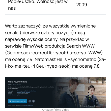
Popiełuszko. Wolność jest w
2009
nas
Warto zaznaczyć, że wszystkie wymienione
seriale (pierwsze cztery pozycje) mają
naprawdę wysokie oceny. Na przykład w
serwisie FilmwWeb produkcja Search WWW
(Geom-saek-eo-reul Ib-ryeol-ha-se-yo: WWW)
ma ocenę 7.4. Natomiast He is Psychometric (Sa-
i-ko-me-teu-rl Geu-nyeo-seok) ma ocenę 7.8.
Amazon Prime VIdeo