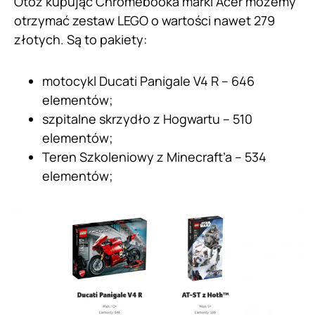
Otóż kupując Chromebooka marki Acer możemy
otrzymać zestaw LEGO o wartości nawet 279
złotych. Są to pakiety:
motocykl Ducati Panigale V4 R – 646
elementów;
szpitalne skrzydło z Hogwartu – 510
elementów;
Teren Szkoleniowy z Minecraft’a – 534
elementów;