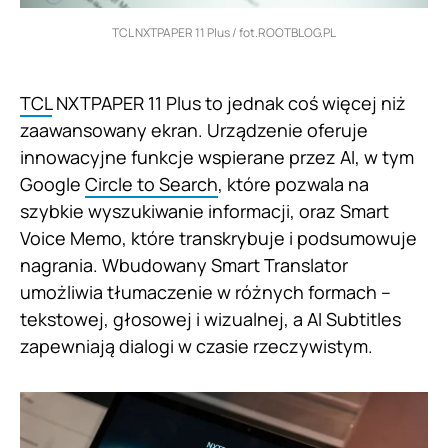
TCL NXTPAPER 11 Plus / fot.ROOTBLOG.PL
TCL
NXTPAPER 11 Plus to jednak coś więcej niż
zaawansowany ekran. Urządzenie oferuje
innowacyjne funkcje wspierane przez AI, w tym
Google
Circle to Search
, które pozwala na
szybkie wyszukiwanie informacji, oraz Smart
Voice Memo, które transkrybuje i podsumowuje
nagrania. Wbudowany Smart Translator
umożliwia tłumaczenie w różnych formach –
tekstowej, głosowej i wizualnej, a AI Subtitles
zapewniają dialogi w czasie rzeczywistym.