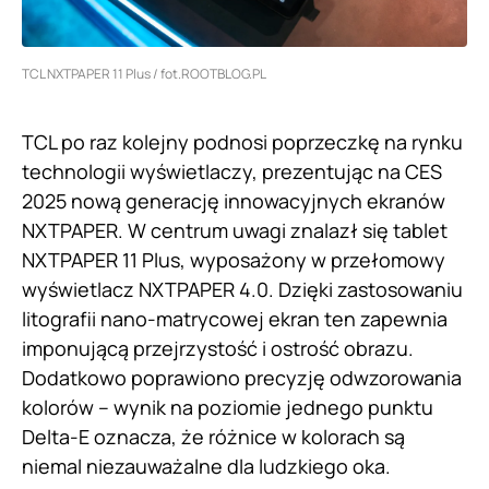
TCL NXTPAPER 11 Plus / fot.ROOTBLOG.PL
TCL po raz kolejny podnosi poprzeczkę na rynku
technologii wyświetlaczy, prezentując na CES
2025 nową generację innowacyjnych ekranów
NXTPAPER. W centrum uwagi znalazł się tablet
NXTPAPER 11 Plus, wyposażony w przełomowy
wyświetlacz NXTPAPER 4.0. Dzięki zastosowaniu
litografii nano-matrycowej ekran ten zapewnia
imponującą przejrzystość i ostrość obrazu.
Dodatkowo poprawiono precyzję odwzorowania
kolorów – wynik na poziomie jednego punktu
Delta-E oznacza, że różnice w kolorach są
niemal niezauważalne dla ludzkiego oka.