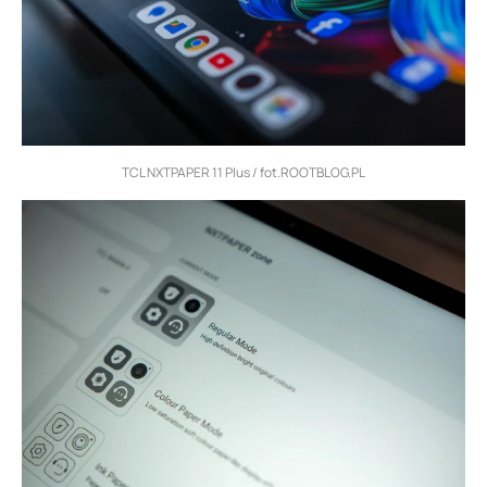
TCL NXTPAPER 11 Plus / fot.ROOTBLOG.PL