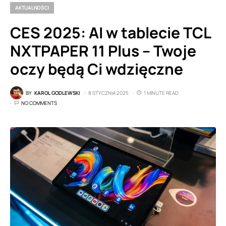
AKTUALNOŚCI
CES 2025: AI w tablecie TCL
NXTPAPER 11 Plus – Twoje
oczy będą Ci wdzięczne
BY
KAROL GODLEWSKI
8 STYCZNIA 2025
1 MINUTE READ
NO COMMENTS