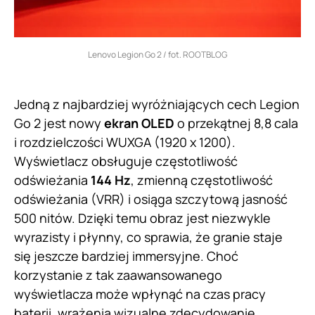
Lenovo Legion Go 2 / fot. ROOTBLOG
Jedną z najbardziej wyróżniających cech Legion
Go 2 jest nowy
ekran OLED
o przekątnej 8,8 cala
i rozdzielczości WUXGA (1920 x 1200).
Wyświetlacz obsługuje częstotliwość
odświeżania
144 Hz
, zmienną częstotliwość
odświeżania (VRR) i osiąga szczytową jasność
500 nitów. Dzięki temu obraz jest niezwykle
wyrazisty i płynny, co sprawia, że granie staje
się jeszcze bardziej immersyjne. Choć
korzystanie z tak zaawansowanego
wyświetlacza może wpłynąć na czas pracy
baterii, wrażenia wizualne zdecydowanie