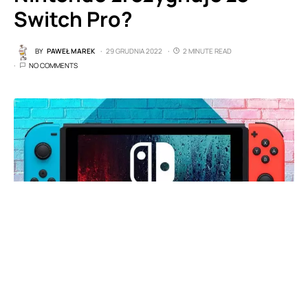
Switch Pro?
BY
PAWEŁ MAREK
29 GRUDNIA 2022
2 MINUTE READ
NO COMMENTS
W sieci pojawiły się informacje, które mogą