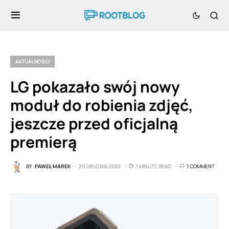
AKTUALNOŚCI
LG pokazało swój nowy
moduł do robienia zdjęć,
jeszcze przed oficjalną
premierą
BY
PAWEŁ MAREK
29 GRUDNIA 2022
1 MINUTE READ
1 COMMENT