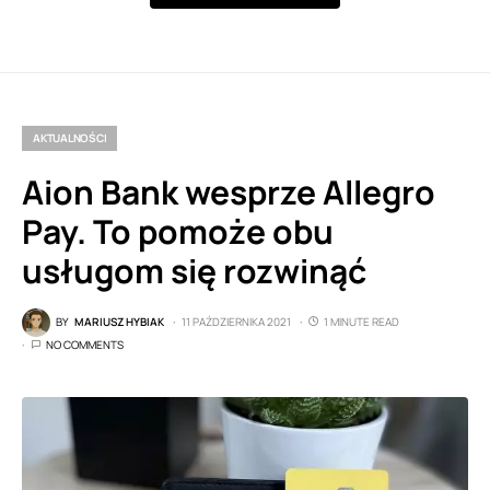
AKTUALNOŚCI
Aion Bank wesprze Allegro
Pay. To pomoże obu
usługom się rozwinąć
BY
MARIUSZ HYBIAK
11 PAŹDZIERNIKA 2021
1 MINUTE READ
NO COMMENTS