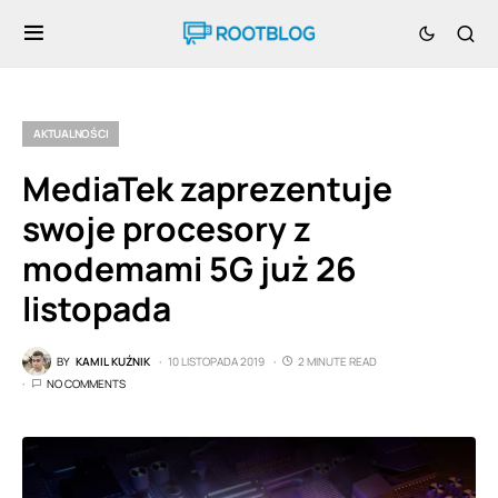
AKTUALNOŚCI
MediaTek zaprezentuje
swoje procesory z
modemami 5G już 26
listopada
BY
KAMIL KUŹNIK
10 LISTOPADA 2019
2 MINUTE READ
NO COMMENTS