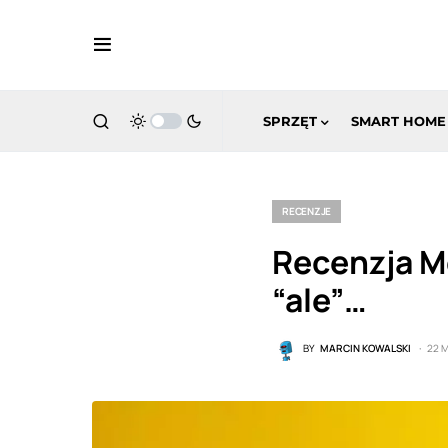
SPRZĘT
SMART HOME
RECENZJE
Recenzja M
“ale”…
BY
MARCIN KOWALSKI
22 