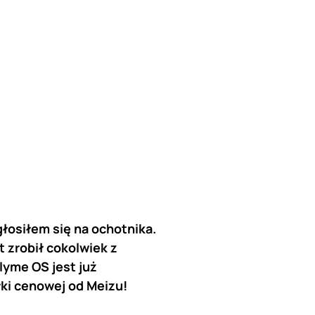
głosiłem się na ochotnika.
 zrobił cokolwiek z
lyme OS jest już
łki cenowej od Meizu!