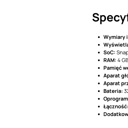
Specyf
Wymiary i
Wyświetl
SoC:
Snap
RAM:
4 G
Pamięć w
Aparat g
Aparat pr
Bateria:
3
Oprogram
Łączność
Dodatko