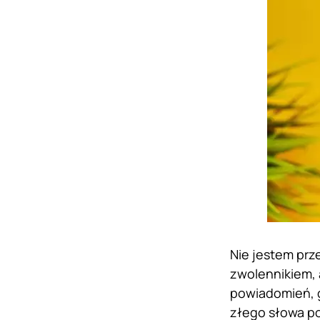
Nie jestem prz
zwolennikiem, 
powiadomień, g
złego słowa po