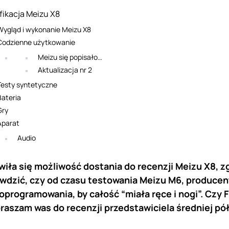
fikacja Meizu X8
Wygląd i wykonanie Meizu X8
Codzienne użytkowanie
Meizu się popisało…
Aktualizacja nr 2
Testy syntetyczne
Bateria
Gry
Aparat
Audio
wiła się możliwość dostania do recenzji Meizu X8, z
wdzić, czy od czasu testowania Meizu M6, producent
oprogramowania, by całość “miała ręce i nogi”. Czy F
aszam was do recenzji przedstawiciela średniej pó