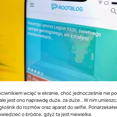
eciwnikiem wcięć w ekranie, choć jednocześnie nie po
ale jest ono naprawdę duże, za duże… W nim umieszcz
łośnik do rozmów oraz aparat do selfie. Ponarzekałe
wiedzieć o bródce, gdyż ta jest niewielka.