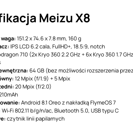
ikacja Meizu X8
 waga:
151.2 x 74.6 x 7.8 mm, 160 g
acz:
IPS LCD 6.2 cala, FullHD+, 18.5:9, notch
dragon 710 (2x Kryo 360 2.2 GHz + 6x Kryo 360 1.7 GHz
B
ewnętrzna:
64 GB (bez możliwości rozszerzenia przez
łówny:
12 Mpix (f/1.9) + 5 Mpix
zedni:
20 Mpix (f/2.0)
210mAh
owanie:
Android 8.1 Oreo z nakładką FlymeOS 7
:
Wi‑Fi 802.11 b/g/n/ac, Bluetooth 5.0, USB typu C
we:
czytnik linii papilarnych