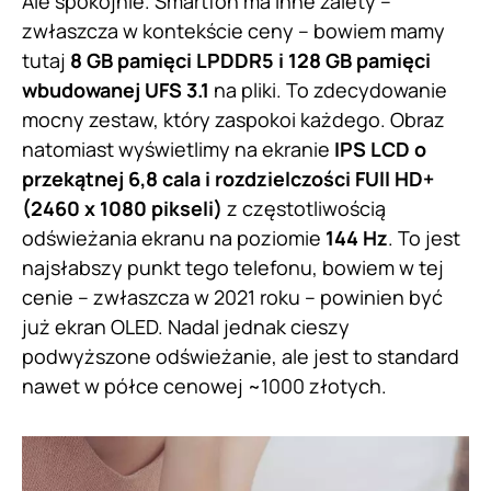
Ale spokojnie. Smartfon ma inne zalety –
zwłaszcza w kontekście ceny – bowiem mamy
tutaj
8 GB pamięci LPDDR5 i 128 GB pamięci
wbudowanej UFS 3.1
na pliki. To zdecydowanie
mocny zestaw, który zaspokoi każdego. Obraz
natomiast wyświetlimy na ekranie
IPS LCD o
przekątnej 6,8 cala i rozdzielczości FUll HD+
(2460 x 1080 pikseli)
z częstotliwością
odświeżania ekranu na poziomie
144 Hz
. To jest
najsłabszy punkt tego telefonu, bowiem w tej
cenie – zwłaszcza w 2021 roku – powinien być
już ekran OLED. Nadal jednak cieszy
podwyższone odświeżanie, ale jest to standard
nawet w półce cenowej ~1000 złotych.