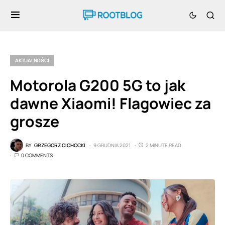
AKTUALNOŚCI
Motorola G200 5G to jak
dawne Xiaomi! Flagowiec za
grosze
BY
GRZEGORZ CICHOCKI
9 GRUDNIA 2021
2 MINUTE READ
0 COMMENTS