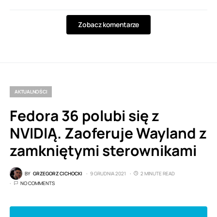
Zobacz komentarze
AKTUALNOŚCI
Fedora 36 polubi się z
NVIDIĄ. Zaoferuje Wayland z
zamkniętymi sterownikami
BY
GRZEGORZ CICHOCKI
9 GRUDNIA 2021
2 MINUTE READ
NO COMMENTS