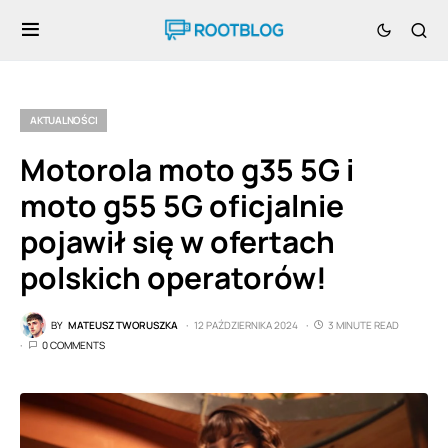
AKTUALNOŚCI
Motorola moto g35 5G i
moto g55 5G oficjalnie
pojawił się w ofertach
polskich operatorów!
BY
MATEUSZ TWORUSZKA
12 PAŹDZIERNIKA 2024
3 MINUTE READ
0 COMMENTS