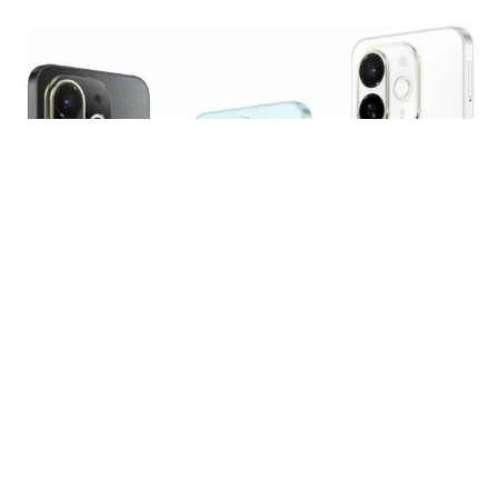
fot. producenta
TECNO sukcesywnie rozszerza swoje portfolio o
nowe modele z różnych półek cenowych. Tym
razem producent postanowił zaprezentować
nowy i tani model Spark 30C 5G. Smartfon
charakteryzuje się przede wszystkim designem
nawiązującym do iPhone’a, niezłą specyfikacją