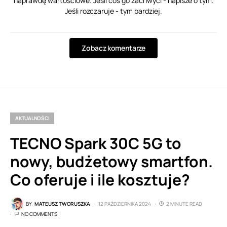
naprawdę wartościowe. Jeśli coś go zachwyci - napisze o tym.
Jeśli rozczaruje - tym bardziej.
Zobacz komentarze
AKTUALNOŚCI
TECNO Spark 30C 5G to
nowy, budżetowy smartfon.
Co oferuje i ile kosztuje?
BY
MATEUSZ TWORUSZKA
12 PAŹDZIERNIKA 2024
2 MINUTE READ
NO COMMENTS