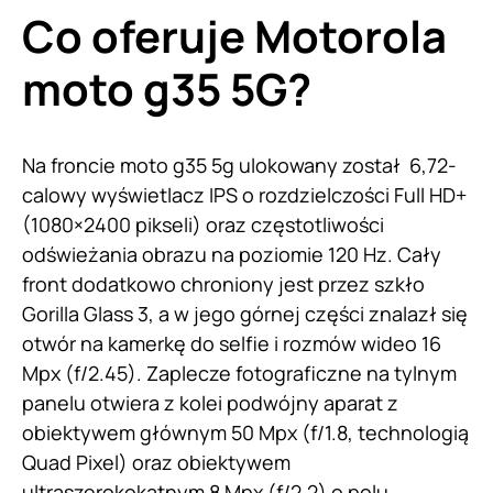
Co oferuje Motorola
moto g35 5G?
Na froncie moto g35 5g ulokowany został 6,72-
calowy wyświetlacz IPS o rozdzielczości Full HD+
(1080×2400 pikseli) oraz częstotliwości
odświeżania obrazu na poziomie 120 Hz. Cały
front dodatkowo chroniony jest przez szkło
Gorilla Glass 3, a w jego górnej części znalazł się
otwór na kamerkę do selfie i rozmów wideo 16
Mpx (f/2.45). Zaplecze fotograficzne na tylnym
panelu otwiera z kolei podwójny aparat z
obiektywem głównym 50 Mpx (f/1.8, technologią
Quad Pixel) oraz obiektywem
ultraszerokokątnym 8 Mpx (f/2.2) o polu