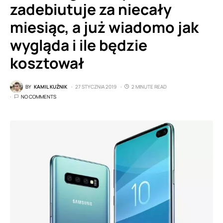
zadebiutuje za niecały
miesiąc, a już wiadomo jak
wygląda i ile będzie
kosztował
BY
KAMIL KUŹNIK
27 STYCZNIA 2019
2 MINUTE READ
NO COMMENTS