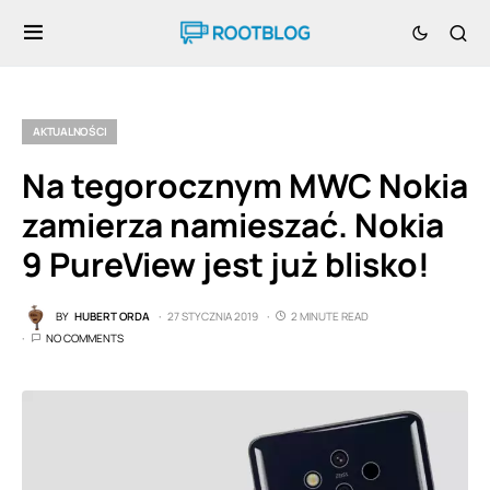
AKTUALNOŚCI
Na tegorocznym MWC Nokia
zamierza namieszać. Nokia
9 PureView jest już blisko!
BY
HUBERT ORDA
27 STYCZNIA 2019
2 MINUTE READ
NO COMMENTS