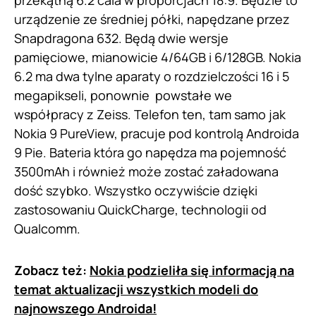
przekątną 6.2 cala w proporcjach 18:9. Będzie to
urządzenie ze średniej półki, napędzane przez
Snapdragona 632. Będą dwie wersje
pamięciowe, mianowicie 4/64GB i 6/128GB. Nokia
6.2 ma dwa tylne aparaty o rozdzielczości 16 i 5
megapikseli, ponownie powstałe we
współpracy z Zeiss. Telefon ten, tam samo jak
Nokia 9 PureView, pracuje pod kontrolą Androida
9 Pie. Bateria która go napędza ma pojemność
3500mAh i również może zostać załadowana
dość szybko. Wszystko oczywiście dzięki
zastosowaniu QuickCharge, technologii od
Qualcomm.
Zobacz też:
Nokia podzieliła się informacją na
temat aktualizacji wszystkich modeli do
najnowszego Androida!