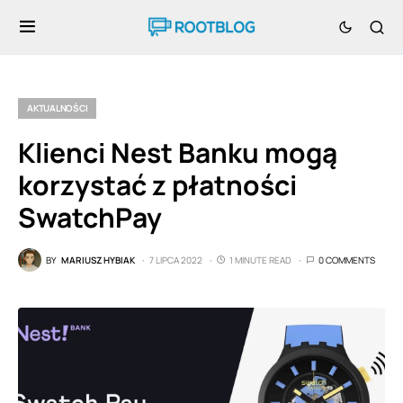
AKTUALNOŚCI
Klienci Nest Banku mogą
korzystać z płatności
SwatchPay
BY
MARIUSZ HYBIAK
7 LIPCA 2022
1 MINUTE READ
0 COMMENTS