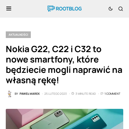
AKTUALNOŚCI
Nokia G22, C22 i C32 to
nowe smartfony, które
będziecie mogli naprawić na
własną rękę!
BY
PAWEŁ MAREK
25 LUTEGO 2023
3 MINUTE READ
1 COMMENT