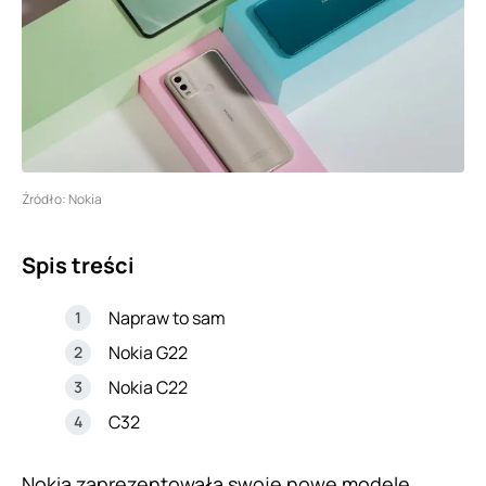
Źródło: Nokia
Spis treści
Napraw to sam
Nokia G22
Nokia C22
C32
Nokia zaprezentowała swoje nowe modele