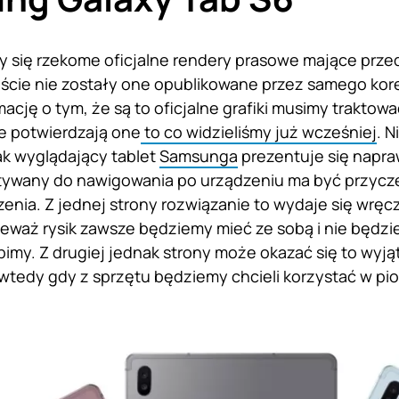
ły się rzekome oficjalne rendery prasowe mające prz
ście nie zostały one opublikowane przez samego kore
mację o tym, że są to oficjalne grafiki musimy trakto
ie potwierdzają one
to co widzieliśmy już wcześniej
. 
ak wyglądający tablet
Samsunga
prezentuje się napr
stywany do nawigowania po urządzeniu ma być przyc
enia. Z jednej strony rozwiązanie to wydaje się wręc
ieważ rysik zawsze będziemy mieć ze sobą i nie będzi
bimy. Z drugiej jednak strony może okazać się to wyj
wtedy gdy z sprzętu będziemy chcieli korzystać w pio