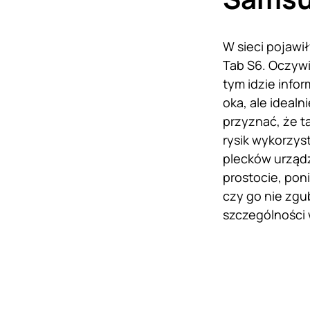
W sieci pojawi
Tab S6. Oczywi
tym idzie infor
oka, ale idealn
przyznać, że t
rysik wykorzy
plecków urządz
prostocie, pon
czy go nie zgu
szczególności 