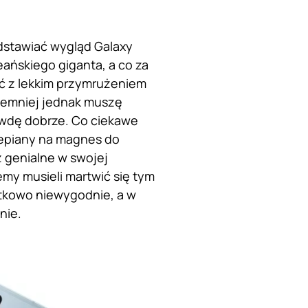
edstawiać wygląd Galaxy
ańskiego giganta, a co za
wać z lekkim przymrużeniem
Niemniej jednak muszę
awdę dobrze. Co ciekawe
zepiany na magnes do
z genialne w swojej
emy musieli martwić się tym
ątkowo niewygodnie, a w
nie.