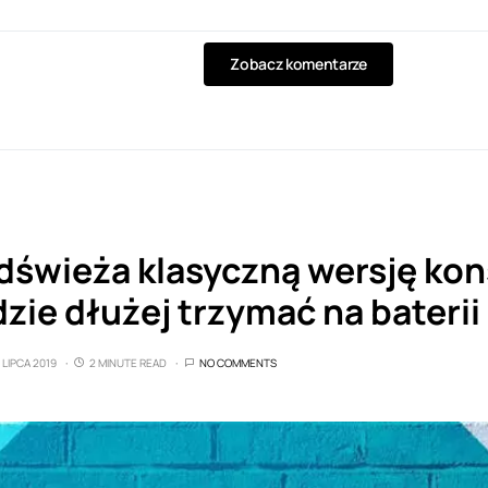
Zobacz komentarze
dświeża klasyczną wersję kon
zie dłużej trzymać na baterii
 LIPCA 2019
2 MINUTE READ
NO COMMENTS