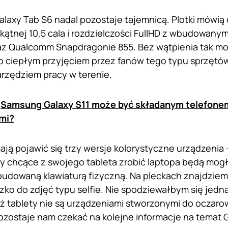
alaxy Tab S6 nadal pozostaje tajemnicą. Plotki mówią
ątnej 10,5 cala i rozdzielczości FullHD z wbudowanym 
az Qualcomm Snapdragonie 855. Bez wątpienia tak m
o ciepłym przyjęciem przez fanów tego typu sprzętów 
rzędziem pracy w terenie.
:
Samsung Galaxy S11 może być składanym telefonem
ami?
ją pojawić się trzy wersje kolorystyczne urządzenia –
y chcące z swojego tableta zrobić laptopa będą mogł
udowaną klawiaturą fizyczną. Na pleckach znajdziemy
ko do zdjęć typu selfie. Nie spodziewałbym się jedna
ż tablety nie są urządzeniami stworzonymi do ocza
Pozostaje nam czekać na kolejne informacje na temat 