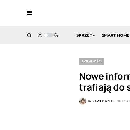
SPRZĘT
SMART HOME
AKTUALNOŚCI
Nowe infor
trafiają do 
BY
KAMIL KUŹNIK
18 LIPCA 