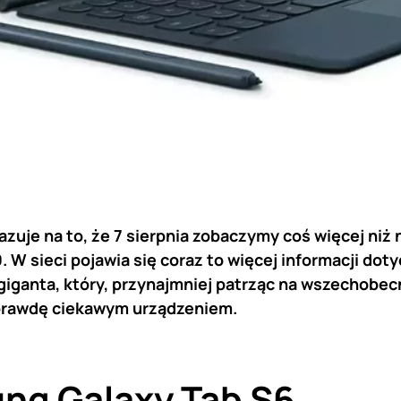
uje na to, że 7 sierpnia zobaczymy coś więcej niż 
. W sieci pojawia się coraz to więcej informacji do
iganta, który, przynajmniej patrząc na wszechobecne
prawdę ciekawym urządzeniem.
ng Galaxy Tab S6