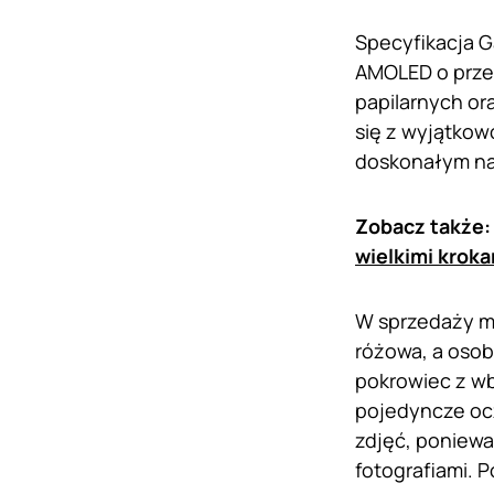
Specyfikacja G
AMOLED o przek
papilarnych or
się z wyjątkow
doskonałym na
Zobacz także
wielkimi krok
W sprzedaży ma
różowa, a osob
pokrowiec z wb
pojedyncze ocz
zdjęć, poniewa
fotografiami. 