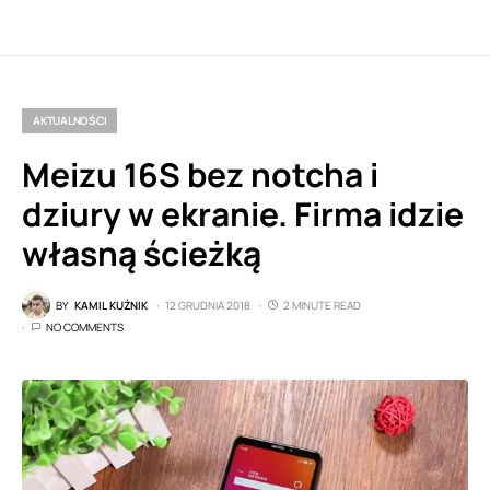
AKTUALNOŚCI
Meizu 16S bez notcha i
dziury w ekranie. Firma idzie
własną ścieżką
BY
KAMIL KUŹNIK
12 GRUDNIA 2018
2 MINUTE READ
NO COMMENTS