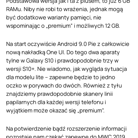
Podstawowa wersja jak i ta z plusem, to już 6 GB
RAMu. Niby nie robi to wrażenia, jednak mogą
być dodatkowe warianty pamięci, nie
wspominając o „premium” i możliwych 12 GB.
Na start oczywiście Android 9.0 Pie z całkowicie
nową nakładką One UI. Do tego dwa aparaty
tylne w Galaxy S10 i prawdopodobnie trzy w
wersji S10+. Nie wiadomo, jak wygląda sytuacja
dla modelu lite – zapewne będzie to jedno
oczko w porywach do dwóch. Również z tyłu
znajdziemy prawdopodobnie skanery linii
papilarnych dla każdej wersji telefonu i
wyjątkiem może okazać się „premium”.
Na potwierdzenie bądź rozszerzenie informacji
pozostaje nam czekać zapewne do MWC 2019,