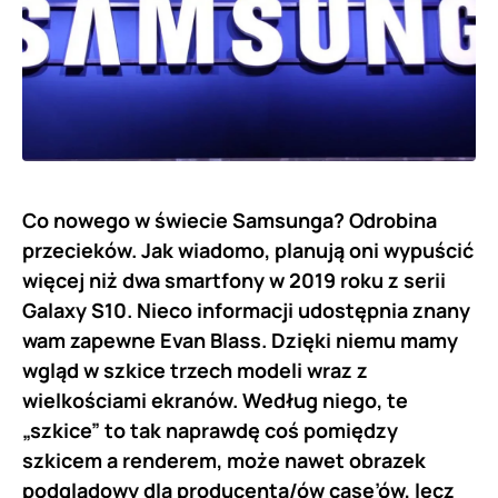
Co nowego w świecie Samsunga? Odrobina
przecieków. Jak wiadomo, planują oni wypuścić
więcej niż dwa smartfony w 2019 roku z serii
Galaxy S10. Nieco informacji udostępnia znany
wam zapewne Evan Blass. Dzięki niemu mamy
wgląd w szkice trzech modeli wraz z
wielkościami ekranów. Według niego, te
„szkice” to tak naprawdę coś pomiędzy
szkicem a renderem, może nawet obrazek
podglądowy dla producenta/ów case’ów, lecz