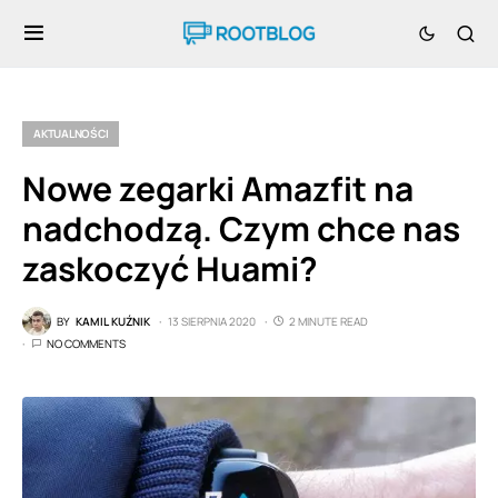
AKTUALNOŚCI
Nowe zegarki Amazfit na
nadchodzą. Czym chce nas
zaskoczyć Huami?
BY
KAMIL KUŹNIK
13 SIERPNIA 2020
2 MINUTE READ
NO COMMENTS