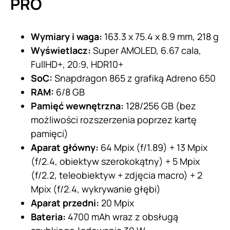
PRO
Wymiary i waga:
163.3 x 75.4 x 8.9 mm, 218 g
Wyświetlacz:
Super AMOLED, 6.67 cala,
FullHD+, 20:9, HDR10+
SoC:
Snapdragon 865 z grafiką Adreno 650
RAM:
6/8 GB
Pamięć wewnętrzna:
128/256 GB (bez
możliwości rozszerzenia poprzez kartę
pamięci)
Aparat główny:
64 Mpix (f/1.89) + 13 Mpix
(f/2.4, obiektyw szerokokątny) + 5 Mpix
(f/2.2, teleobiektyw + zdjęcia macro) + 2
Mpix (f/2.4, wykrywanie głębi)
Aparat przedni:
20 Mpix
Bateria:
4700 mAh wraz z obsługą