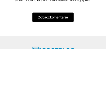
Zobacz komentarze
© 2025 ROOTBLOG
Wszelkie prawa zastrzeżone.
Strona Główna
Nasza redakcja
Reklama
Kontakt
Polityka plików cookies
Polityka prywatności