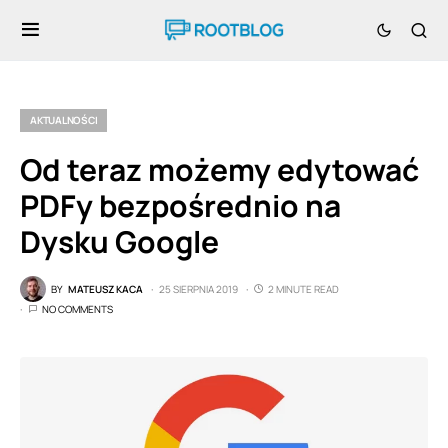
AKTUALNOŚCI
Od teraz możemy edytować
PDFy bezpośrednio na
Dysku Google
BY
MATEUSZ KACA
25 SIERPNIA 2019
2 MINUTE READ
NO COMMENTS