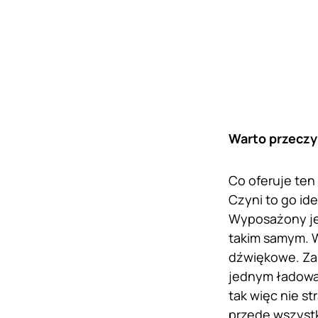
Warto przeczy
Co oferuje ten
Czyni to go i
Wyposażony jes
takim samym. W
dźwiękowe. Zas
jednym ładowan
tak więc nie s
przede wszystk