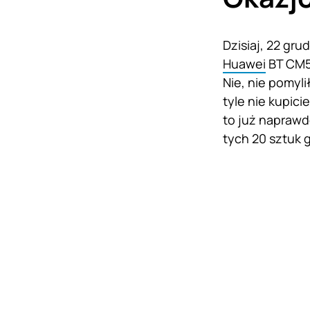
Dzisiaj, 22 gru
Huawei
BT CM51
Nie, nie pomyli
tyle nie kupic
to już naprawd
tych 20 sztuk 