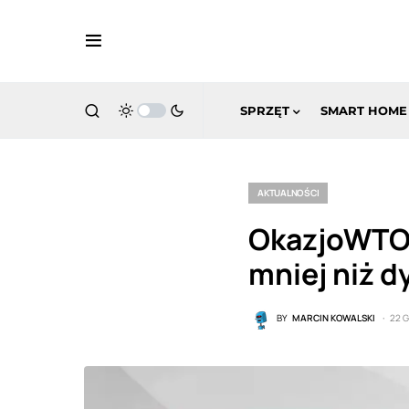
SPRZĘT
SMART HOME
AKTUALNOŚCI
OkazjoWTOR
mniej niż d
BY
MARCIN KOWALSKI
22 