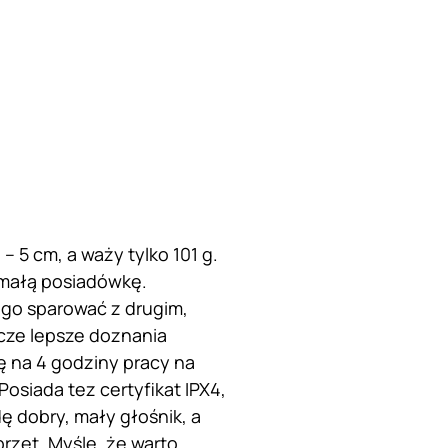
 5 cm, a waży tylko 101 g.
 małą posiadówkę.
 go sparować z drugim,
cze lepsze doznania
ę na 4 godziny pracy na
osiada tez certyfikat IPX4,
 dobry, mały głośnik, a
rzęt. Myślę, że warto