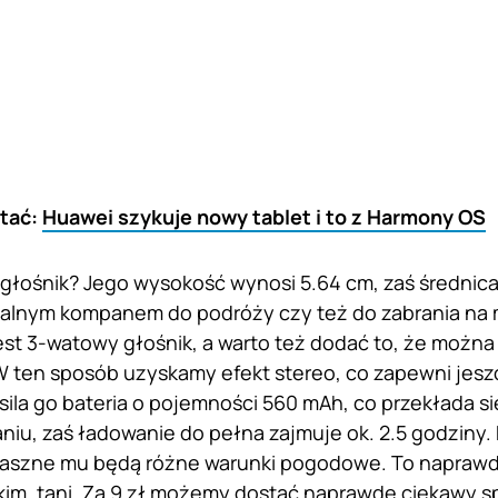
tać:
Huawei szykuje nowy tablet i to z Harmony OS
 głośnik? Jego wysokość wynosi 5.64 cm, zaś średnica –
dealnym kompanem do podróży czy też do zabrania na
t 3-watowy głośnik, a warto też dodać to, że można
 ten sposób uzyskamy efekt stereo, co zapewni jesz
ila go bateria o pojemności 560 mAh, co przekłada si
iu, zaś ładowanie do pełna zajmuje ok. 2.5 godziny. P
traszne mu będą różne warunki pogodowe. To naprawdę
im, tani. Za 9 zł możemy dostać naprawdę ciekawy sp