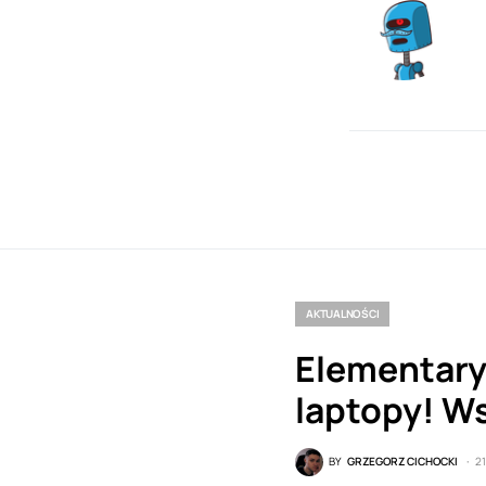
AKTUALNOŚCI
Elementary
laptopy! W
BY
GRZEGORZ CICHOCKI
2