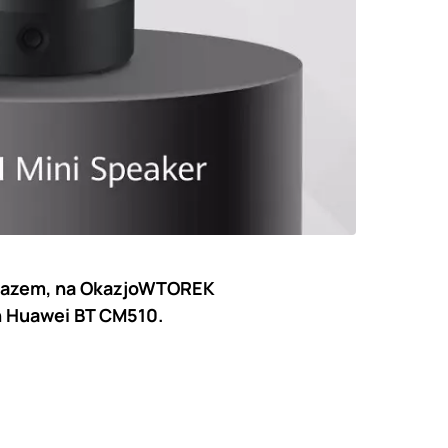
m razem, na OkazjoWTOREK
h Huawei BT CM510.