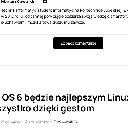
Marcin Kowalski
Technik informatyk, student informatyki na Politechnice Lubelskiej. 
w 2012 roku i od tamtej pory ciągle poszerza swoją wiedzę o smartfona
słuchawkami, muzyka towarzyszy mu zawsze.
Zobacz komentarze
 OS 6 będzie najlepszym Lin
szystko dzięki gestom
1 GRUDNIA 2020
3 MINUTE READ
NO COMMENTS