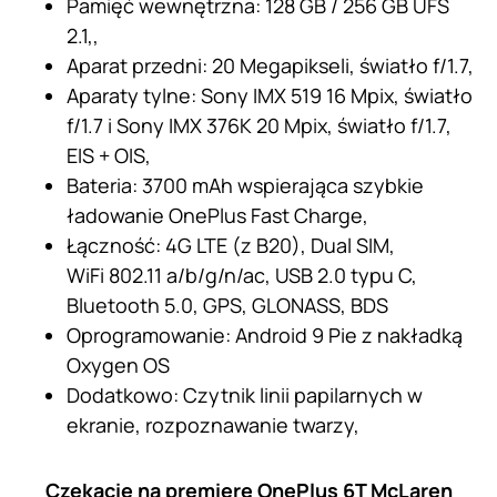
Pamięć wewnętrzna: 128 GB / 256 GB UFS
2.1,,
Aparat przedni: 20 Megapikseli, światło f/1.7,
Aparaty tylne: Sony IMX 519 16 Mpix, światło
f/1.7 i Sony IMX 376K 20 Mpix, światło f/1.7,
EIS + OIS,
Bateria: 3700 mAh wspierająca szybkie
ładowanie OnePlus Fast Charge,
Łączność: 4G LTE (z B20), Dual SIM,
WiFi 802.11 a/b/g/n/ac, USB 2.0 typu C,
Bluetooth 5.0, GPS, GLONASS, BDS
Oprogramowanie: Android 9 Pie z nakładką
Oxygen OS
Dodatkowo: Czytnik linii papilarnych w
ekranie, rozpoznawanie twarzy,
Czekacie na premierę OnePlus 6T McLaren