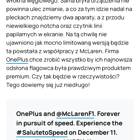
włókna węglowego. Sama bryła urządzenia nie
powinna ulec zmianie, a co za tym idzie nadal na
pleckach znajdziemy dwa aparaty, a z przodu
niewielkiego notcha oraz czytnik linii
papilarnych w ekranie. Na tą chwilę nie
ujawniono jak mocno limitowaną wersją będzie
ta powstała z współpracy z McLaren. Firma
OnePlus
chce zrobić wszystko by ich najnowsza
odsłona flagowca była prawdziwym produktem
premium. Czy tak będzie w rzeczywistości?
Tego dowiemy się już niedługo!
OnePlus and
@McLarenF1
. Forever
in pursuit of speed. Experience the
#SalutetoSpeed
on December 11.