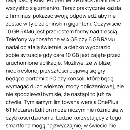
taką ilością RAM. Po premierze Black Shark Helo
wszystko się zmieniło. Teraz praktycznie każda
z firm musi pokazać swoją odpowiedź aby nie
zostać w tyle za chińskim gigantem. Oczywiście
10 GB RAMu jest przerostem formy nad treścią.
Telefony wyposażone w 4 GB czy 6 GB RAMu
nadal działają świetnie, a ciężko wyobrazić
sobie sytuacje gdy całe 10 GB jest zajęte przez
uruchomione aplikacje. Możliwe, że w bliżej
nieokreślonej przyszłości pojawią się gry
będące portami z PC czy konsoli, które będą
wymagać dużo większej mocy obliczeniowej, ale
nie spodziewałbym się, że nastąpi to już za
chwilę. Tym samym limitowana wersja OnePlus
6T McLaren Edition może niczym nie różnić się w
szybkości działania. Ludzie korzystający z tego
smartfona mogą najzwyczajniej w świecie nie