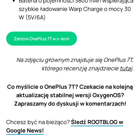
Bateria o pojemności 3800 mAh wspierająca
szybkie ładowanie Warp Charge o mocy 30
W (5V/6A)
Zamów OnePlus 7T w x-kom
Na zdjęciu głównym znajduje się OnePlus 7T,
którego recenzję znajdziecie
tutaj
.
Co myślicie o OnePlus 7T? Czekacie na kolejną
aktualizację stabilnej wersji OxygenOS?
Zapraszamy do dyskusji w komentarzach!
Chcesz być na bieżąco?
Śledź ROOTBLOG w
Google News!