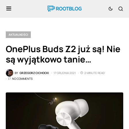
AKTUALNOŚCI
OnePlus Buds Z2 już są! Nie
są wyjątkowo tanie…
BY
GRZEGORZ CICHOCKI
17 GRUDNIA 2021
2 MINUTE READ
NO COMMENTS