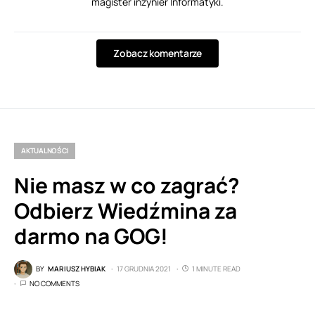
magister inżynier Informatyki.
Zobacz komentarze
AKTUALNOŚCI
Nie masz w co zagrać?
Odbierz Wiedźmina za
darmo na GOG!
BY
MARIUSZ HYBIAK
17 GRUDNIA 2021
1 MINUTE READ
NO COMMENTS