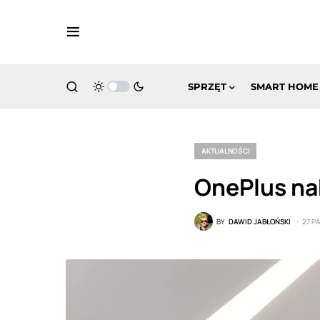
SPRZĘT
SMART HOME
AKTUALNOŚCI
OnePlus nab
BY
DAWID JABŁOŃSKI
27 P