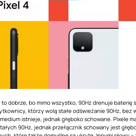
 to dobrze, bo mimo wszystko, 90Hz drenuje baterię sz
ytkownicy, którzy wolą stałe odświeżanie 90Hz, bez 
medium istnieje, jednak głęboko schowane. Pixele m
tałych 90Hz, jednak przełącznik schowany jest głęb
ych, które także domyślne są ukryte. Innymi słowy – z