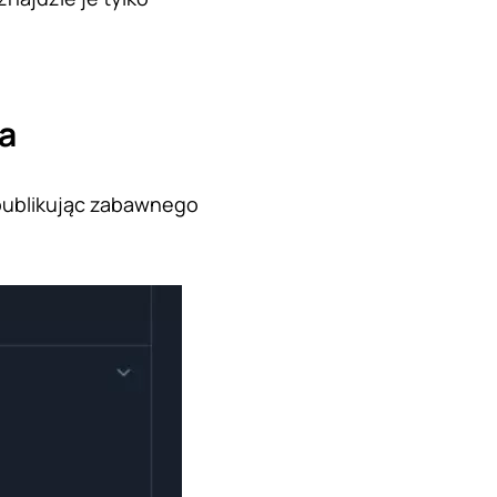
da
 publikując zabawnego