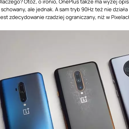
 Dlaczego? Otóż, o ironio, OnePlus także ma wyżej opis
 schowany, ale jednak. A sam tryb 90Hz też nie działa
jest zdecydowanie rzadziej ograniczany, niż w Pixelac