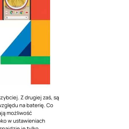
ybciej. Z drugiej zaś, są
względu na baterię. Co
ają możliwość
oko w ustawieniach
najdzie je tylko