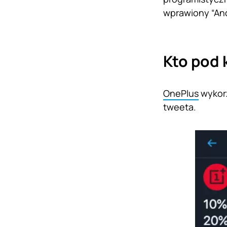
wprawiony “And
Kto pod 
OnePlus
wykorz
tweeta.