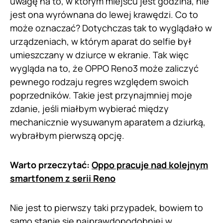
uwagę na to, w którym miejscu jest godzina, nie
jest ona wyrównana do lewej krawędzi. Co to
może oznaczać? Dotychczas tak to wyglądało w
urządzeniach, w którym aparat do selfie był
umieszczany w dziurce w ekranie. Tak więc
wygląda na to, że OPPO Reno3 może zaliczyć
pewnego rodzaju regres względem swoich
poprzedników. Takie jest przynajmniej moje
zdanie, jeśli miałbym wybierać między
mechanicznie wysuwanym aparatem a dziurką,
wybrałbym pierwszą opcję.
Warto przeczytać:
Oppo pracuje nad kolejnym
smartfonem z serii Reno
Nie jest to pierwszy taki przypadek, bowiem to
samo stanie się najprawdopodobniej w