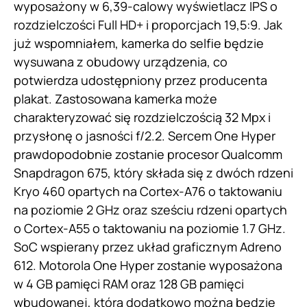
wyposażony w 6,39-calowy wyświetlacz IPS o
rozdzielczości Full HD+ i proporcjach 19,5:9. Jak
już wspomniałem, kamerka do selfie będzie
wysuwana z obudowy urządzenia, co
potwierdza udostępniony przez producenta
plakat. Zastosowana kamerka może
charakteryzować się rozdzielczością 32 Mpx i
przysłonę o jasności f/2.2. Sercem One Hyper
prawdopodobnie zostanie procesor Qualcomm
Snapdragon 675, który składa się z dwóch rdzeni
Kryo 460 opartych na Cortex-A76 o taktowaniu
na poziomie 2 GHz oraz sześciu rdzeni opartych
o Cortex-A55 o taktowaniu na poziomie 1.7 GHz.
SoC wspierany przez układ graficznym Adreno
612. Motorola One Hyper zostanie wyposażona
w 4 GB pamięci RAM oraz 128 GB pamięci
wbudowanej, którą dodatkowo można będzie