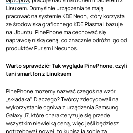
laptopów
, pracuje nad smartfonem i tabletem z
Linuxem. Domyślnie urządzenia te mają
pracować na systemie KDE Neon, który korzysta
ze środowiska graficznego KDE Plasma i bazuje
na Ubuntu. PinePhone ma cechować się
naprawdę niską ceną, co znacznie odróżni go od
produktów Purism i Necunos.
Warto sprawdzić:
Tak wygląda PinePhone, czyli
tani smartfon z Linuksem
PinePhone mozemy nazwać czegoś na wzór
„składaka”. Dlaczego? Twórcy zdecydowali na
wykorzystanie ogniwa z urządzenia Samsung
Galaxy J7, które charakteryzuje się przede
wszystkim niewielką ceną, więc jeśli będziesz
potrzebował nowej, to kupisz ją sobie za