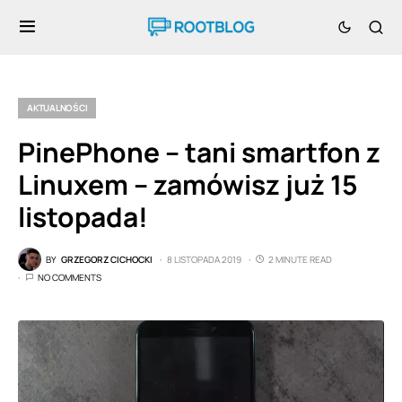
AKTUALNOŚCI
PinePhone – tani smartfon z
Linuxem – zamówisz już 15
listopada!
BY
GRZEGORZ CICHOCKI
8 LISTOPADA 2019
2 MINUTE READ
NO COMMENTS