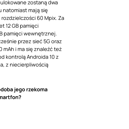
ce ulokowane zostaną dwa
u natomiast mają się
rozdzielczości 60 Mpix. Za
t 12 GB pamięci
B pamięci wewnętrznej.
eśnie przez sieć 5G oraz
0 mAh i ma się znaleźć też
d kontrolą Androida 10 z
, z niecierpliwością
podoba jego rzekoma
smartfon?