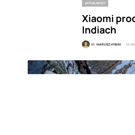
AKTUALNOŚCI
Xiaomi pro
Indiach
BY
MARIUSZ HYBIAK
26 GR