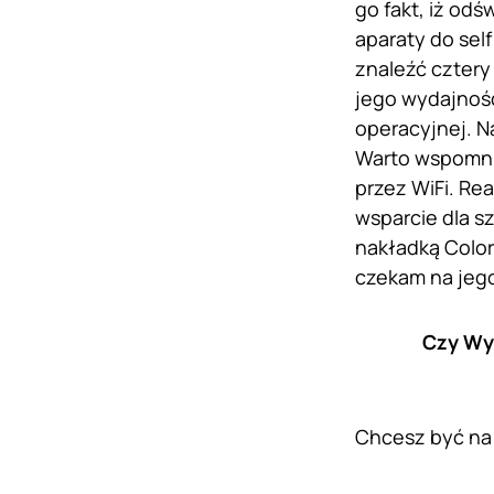
go fakt, iż od
aparaty do sel
znaleźć cztery
jego wydajnoś
operacyjnej. 
Warto wspomnie
przez WiFi. Re
wsparcie dla s
nakładką Color
czekam na jego
Czy Wy 
Chcesz być na