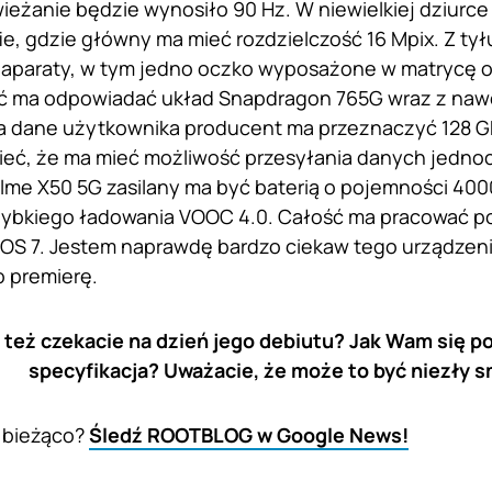
świeżanie będzie wynosiło 90 Hz. W niewielkiej dziur
fie, gdzie główny ma mieć rozdzielczość 16 Mpix. Z tył
 aparaty, w tym jedno oczko wyposażone w matrycę o 
ć ma odpowiadać układ Snapdragon 765G wraz z nawe
Na dane użytkownika producent ma przeznaczyć 128 G
ć, że ma mieć możliwość przesyłania danych jednocz
alme X50 5G zasilany ma być baterią o pojemności 400
zybkiego ładowania VOOC 4.0. Całość ma pracować po
OS 7. Jestem naprawdę bardzo ciekaw tego urządzenia
 premierę.
też czekacie na dzień jego debiutu? Jak Wam się 
specyfikacja? Uważacie, że może to być niezły 
 bieżąco?
Śledź ROOTBLOG w Google News!