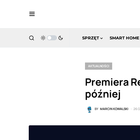
SPRZĘT
SMART HOME
AKTUALNOŚCI
Premiera R
później
BY
MARCIN KOWALSKI
26 