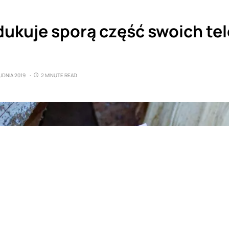
dukuje sporą część swoich te
UDNIA 2019
2 MINUTE READ