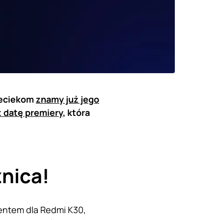
zeciekom
znamy już jego
ż datę premiery
, która
żnica!
rentem dla Redmi K30,