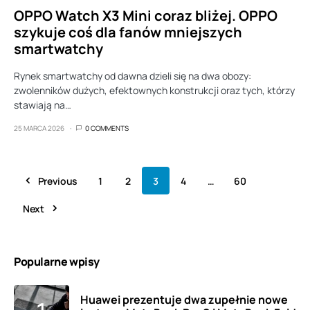
OPPO Watch X3 Mini coraz bliżej. OPPO
szykuje coś dla fanów mniejszych
smartwatchy
Rynek smartwatchy od dawna dzieli się na dwa obozy:
zwolenników dużych, efektownych konstrukcji oraz tych, którzy
stawiają na…
25 MARCA 2026
0 COMMENTS
Previous
1
2
3
4
…
60
Next
Popularne wpisy
Huawei prezentuje dwa zupełnie nowe