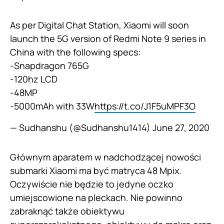
As per Digital Chat Station, Xiaomi will soon
launch the 5G version of Redmi Note 9 series in
China with the following specs:
-Snapdragon 765G
-120hz LCD
-48MP
-5000mAh with 33W
https://t.co/J1F5uMPF3O
— Sudhanshu (@Sudhanshu1414)
June 27, 2020
Głównym aparatem w nadchodzącej nowości
submarki Xiaomi ma być matryca 48 Mpix.
Oczywiście nie będzie to jedyne oczko
umiejscowione na pleckach. Nie powinno
zabraknąć także obiektywu