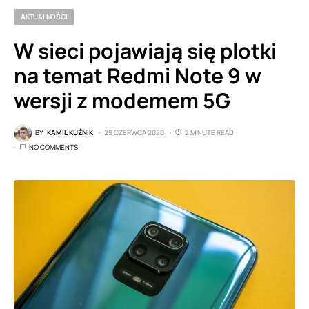
AKTUALNOŚCI
W sieci pojawiają się plotki
na temat Redmi Note 9 w
wersji z modemem 5G
BY
KAMIL KUŹNIK
29 CZERWCA 2020
2 MINUTE READ
NO COMMENTS