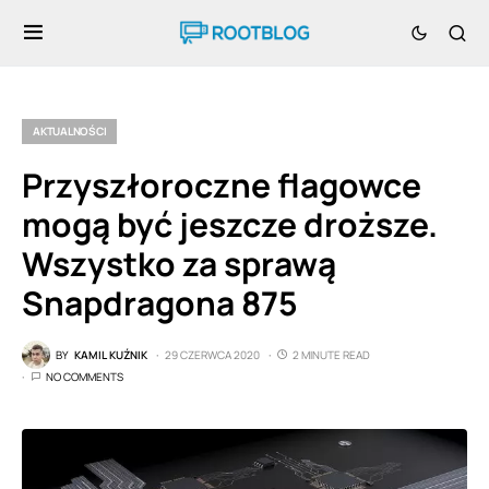
AKTUALNOŚCI
Przyszłoroczne flagowce
mogą być jeszcze droższe.
Wszystko za sprawą
Snapdragona 875
BY
KAMIL KUŹNIK
29 CZERWCA 2020
2 MINUTE READ
NO COMMENTS