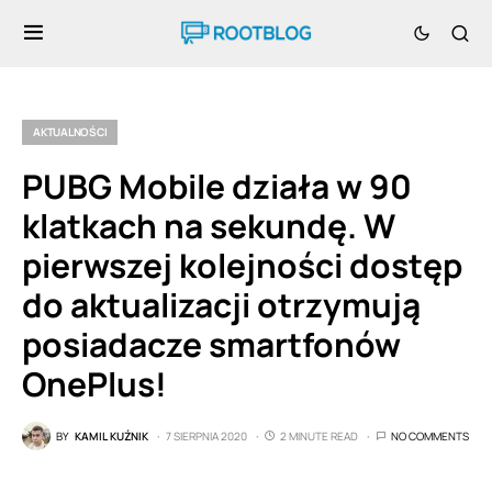
AKTUALNOŚCI
PUBG Mobile działa w 90
klatkach na sekundę. W
pierwszej kolejności dostęp
do aktualizacji otrzymują
posiadacze smartfonów
OnePlus!
BY
KAMIL KUŹNIK
7 SIERPNIA 2020
2 MINUTE READ
NO COMMENTS