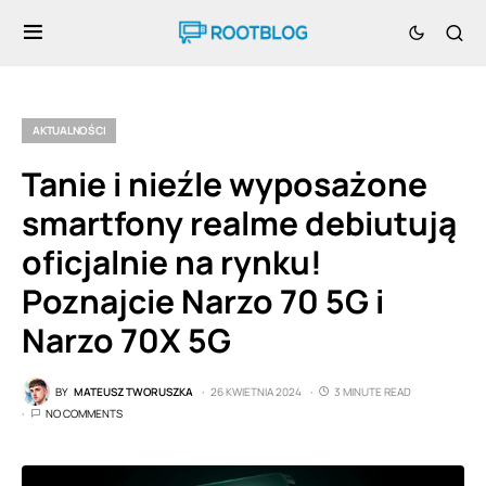
AKTUALNOŚCI
Tanie i nieźle wyposażone
smartfony realme debiutują
oficjalnie na rynku!
Poznajcie Narzo 70 5G i
Narzo 70X 5G
BY
MATEUSZ TWORUSZKA
26 KWIETNIA 2024
3 MINUTE READ
NO COMMENTS