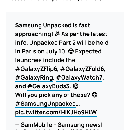
Samsung Unpacked is fast
approaching! 🎉 As per the latest
info, Unpacked Part 2 will be held
in Paris on July 10. 😎 Expected
launches include the
#GalaxyZFlip6
,
#GalaxyZFold6
,
#GalaxyRing
,
#GalaxyWatch7
,
and
#GalaxyBuds3
. 😍
Will you pick any of these? 😊
#SamsungUnpacked
…
pic.twitter.com/HiKJHo9HLW
— SamMobile – Samsung news!