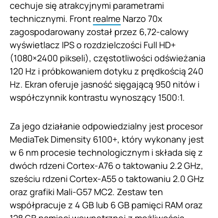
cechuje się atrakcyjnymi parametrami
technicznymi. Front
realme
Narzo 70x
zagospodarowany został przez 6,72-calowy
wyświetlacz IPS o rozdzielczości Full HD+
(1080×2400 pikseli), częstotliwości odświeżania
120 Hz i próbkowaniem dotyku z prędkością 240
Hz. Ekran oferuje jasność sięgającą 950 nitów i
współczynnik kontrastu wynoszący 1500:1.
Za jego działanie odpowiedzialny jest procesor
MediaTek Dimensity 6100+, który wykonany jest
w 6 nm procesie technologicznym i składa się z
dwóch rdzeni Cortex-A76 o taktowaniu 2.2 GHz,
sześciu rdzeni Cortex-A55 o taktowaniu 2.0 GHz
oraz grafiki Mali-G57 MC2. Zestaw ten
współpracuje z 4 GB lub 6 GB pamięci RAM oraz
128 GB pamięci wewnętrznej z możliwością