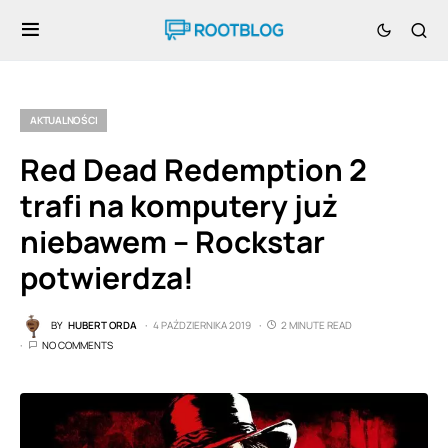
AKTUALNOŚCI
Red Dead Redemption 2
trafi na komputery już
niebawem – Rockstar
potwierdza!
BY
HUBERT ORDA
4 PAŹDZIERNIKA 2019
2 MINUTE READ
NO COMMENTS