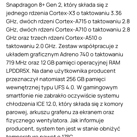
Snapdragon 8+ Gen 2, który składa się z
jednego rdzenia Cortex-X3 o taktowaniu 3.36
GHz, dwóch rdzeni Cortex-A715 o taktowaniu 2.8
GHz, dwóch rdzeni Cortex-A710 o taktowaniu 2.8
GHz oraz trzech rdzeni Cortex-A510 o
taktowaniu 2.0 GHz. Zestaw współpracuje z
układem graficznym Adreno 740 o taktowaniu
719 MHz oraz 12 GB pamięci operacyjnej RAM
LPDDR5X. Na dane użytkownika producent
przeznaczył natomiast 256 GB pamięci
wewnętrznej typu UFS 4.0. W gamingowym
smartfonie nie zabrakło oczywiście systemu
chłodzenia ICE 12.0, który składa się z komory
parowej, arkuszu grafenu za ekranem oraz
fizycznego wentylatora. Jak informuje
producent, system ten jest w stanie obniżyć
temperaturę nawet o 17°C.