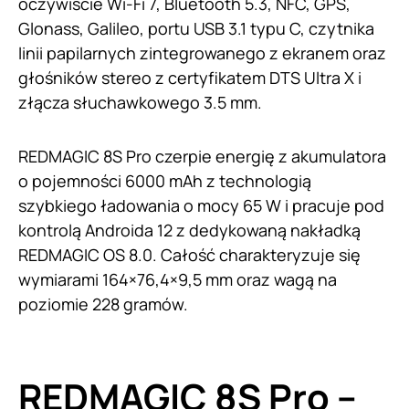
oczywiście Wi-Fi 7, Bluetooth 5.3, NFC, GPS,
Glonass, Galileo, portu USB 3.1 typu C, czytnika
linii papilarnych zintegrowanego z ekranem oraz
głośników stereo z certyfikatem DTS Ultra X i
złącza słuchawkowego 3.5 mm.
REDMAGIC 8S Pro czerpie energię z akumulatora
o pojemności 6000 mAh z technologią
szybkiego ładowania o mocy 65 W i pracuje pod
kontrolą Androida 12 z dedykowaną nakładką
REDMAGIC OS 8.0. Całość charakteryzuje się
wymiarami 164×76,4×9,5 mm oraz wagą na
poziomie 228 gramów.
REDMAGIC 8S Pro –