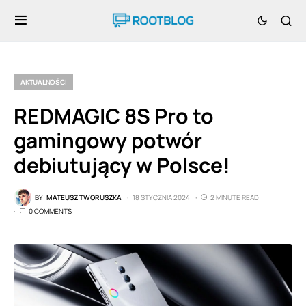
AKTUALNOŚCI
REDMAGIC 8S Pro to
gamingowy potwór
debiutujący w Polsce!
BY
MATEUSZ TWORUSZKA
18 STYCZNIA 2024
2 MINUTE READ
0 COMMENTS