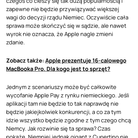
czegoś co cieszy się tak dużą popularnością i
zapewne nie będzie przywiązywać większej
wagi do decyzji rządu Niemiec. Oczywiście cała
sprawa może skończyć się w sądzie, ale nawet
wyrok nie oznacza, że Apple nagle zmieni
zdanie.
Zobacz także:
Apple prezentuje 16-calowego
MacBooka Pro. Dla kogo jest to sprzęt?
Jednym z scenariuszy może być całkowite
wycofanie Apple Pay z rynku niemieckiego. Jeśli
aplikacji tam nie będzie to tak naprawdę nie
będzie jakiejkolwiek konkurencji, a co za tym
idzie wszystko będzie zgodne z tym czego chcą
Niemcy. Jak rozwinie się ta sprawa? Czas
pokaże. Niemniej jednak gigant z Cupertino nie