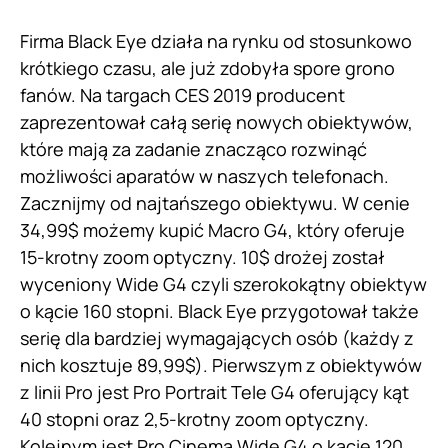
Firma Black Eye działa na rynku od stosunkowo
krótkiego czasu, ale już zdobyła spore grono
fanów. Na targach CES 2019 producent
zaprezentował całą serię nowych obiektywów,
które mają za zadanie znacząco rozwinąć
możliwości aparatów w naszych telefonach.
Zacznijmy od najtańszego obiektywu. W cenie
34,99$ możemy kupić Macro G4, który oferuje
15-krotny zoom optyczny. 10$ drożej został
wyceniony Wide G4 czyli szerokokątny obiektyw
o kącie 160 stopni. Black Eye przygotował także
serię dla bardziej wymagających osób (każdy z
nich kosztuje 89,99$). Pierwszym z obiektywów
z linii Pro jest Pro Portrait Tele G4 oferujący kąt
40 stopni oraz 2,5-krotny zoom optyczny.
Kolejnym jest Pro Cinema Wide G4 o kącie 120