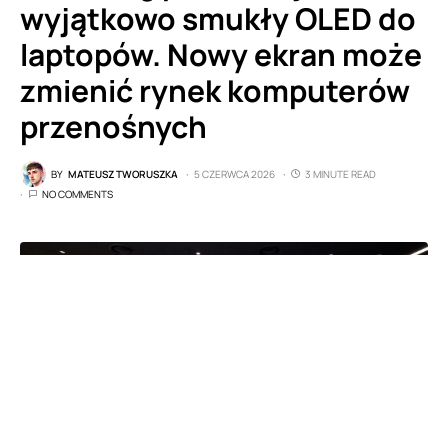
wyjątkowo smukły OLED do
laptopów. Nowy ekran może
zmienić rynek komputerów
przenośnych
BY
MATEUSZ TWORUSZKA
5 CZERWCA 2026
3 MINUTE READ
NO COMMENTS