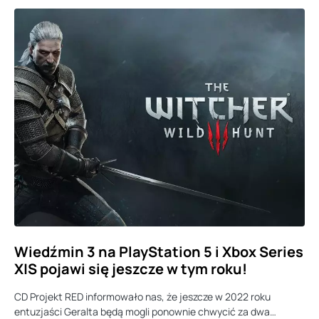
Wiedźmin 3 na PlayStation 5 i Xbox Series
X|S pojawi się jeszcze w tym roku!
CD Projekt RED informowało nas, że jeszcze w 2022 roku
entuzjaści Geralta będą mogli ponownie chwycić za dwa…