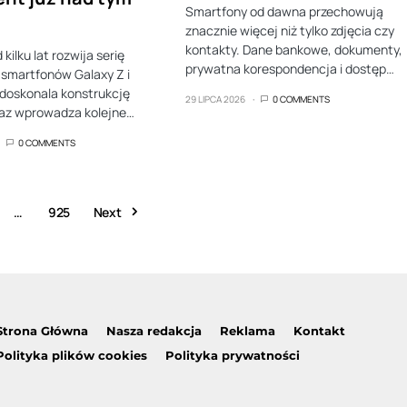
Smartfony od dawna przechowują
znacznie więcej niż tylko zdjęcia czy
kontakty. Dane bankowe, dokumenty,
ilku lat rozwija serię
prywatna korespondencja i dostęp…
smartfonów Galaxy Z i
udoskonala konstrukcję
29 LIPCA 2026
0 COMMENTS
raz wprowadza kolejne…
0 COMMENTS
…
925
Next
Strona Główna
Nasza redakcja
Reklama
Kontakt
Polityka plików cookies
Polityka prywatności