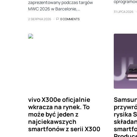
oprogramow
zaprezentowany podczas targów
MWC 2026 w Barcelonie,…
31 LIPCA 2026
2 SIERPNIA 2026
0 COMMENTS
vivo X300e oficjalnie
Samsun
wkracza na rynek. To
przywró
może być jeden z
rysika 
najciekawszych
składa
smartfonów z serii X300
smartf
Produce