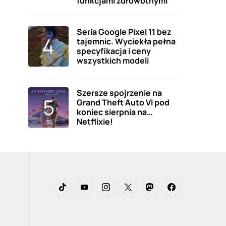
funkcjami zdrowotnymi
Seria Google Pixel 11 bez
tajemnic. Wyciekła pełna
specyfikacja i ceny
wszystkich modeli
Szersze spojrzenie na
Grand Theft Auto VI pod
koniec sierpnia na…
Netflixie!