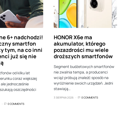
ne 6+ nadchodzi!
HONOR X6e ma
czny smartfon
akumulator, którego
y tym, na co inni
pozazdrości mu wiele
nci już się nie
droższych smartfonów
ją
Segment budżetowych smartfonów
nie zwalnia tempa, a producenci
fonów od kilku lat
wciąż próbują znaleźć sposób na
ierunku coraz większej
wyróżnienie swoich urządzeń. Jedni
 ale jednocześnie
stawiają…
szukają oszczędności
3 SIERPNIA 2026
0 COMMENTS
0 COMMENTS