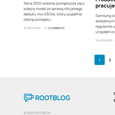
Seria X300 właśnie powiększyła się o
pracuje
kolejny model za sprawą oficjalnego
debiutu vivo X300e, który uzupełnia
Samsung od k
ofertę pomiędzy…
składanych 
regularnie 
30 LIPCA 2026
0 COMMENTS
urządzeń o
29 LIPCA 2026
1
2
© 2025 ROOTBLOG