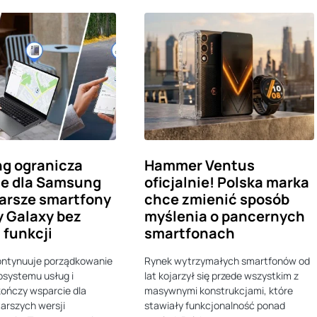
g ogranicza
Hammer Ventus
ie dla Samsung
oficjalnie! Polska marka
tarsze smartfony
chce zmienić sposób
ty Galaxy bez
myślenia o pancernych
funkcji
smartfonach
ntynuuje porządkowanie
Rynek wytrzymałych smartfonów od
osystemu usług i
lat kojarzył się przede wszystkim z
ończy wsparcie dla
masywnymi konstrukcjami, które
tarszych wersji
stawiały funkcjonalność ponad