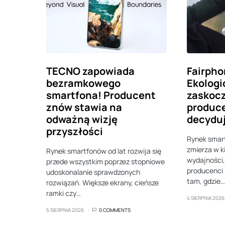
TECNO zapowiada
Fairpho
bezramkowego
Ekologi
smartfona! Producent
zaskocz
znów stawia na
produce
odważną wizję
decydu
przyszłości
Rynek smart
zmierza w k
Rynek smartfonów od lat rozwija się
wydajności,
przede wszystkim poprzez stopniowe
producenci 
udoskonalanie sprawdzonych
tam, gdzie…
rozwiązań. Większe ekrany, cieńsze
ramki czy…
4 SIERPNIA 2026
5 SIERPNIA 2026
0 COMMENTS