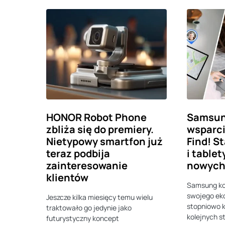
HONOR Robot Phone
Samsun
zbliża się do premiery.
wsparc
Nietypowy smartfon już
Find! S
teraz podbija
i table
zainteresowanie
nowych 
klientów
Samsung ko
swojego ek
Jeszcze kilka miesięcy temu wielu
stopniowo k
traktowało go jedynie jako
kolejnych s
futurystyczny koncept