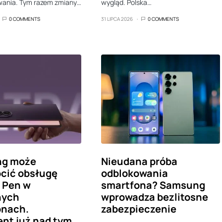
ania. Tym razem zmiany…
wygląd. Polska…
0 COMMENTS
31 LIPCA 2026
0 COMMENTS
g może
Nieudana próba
cić obsługę
odblokowania
S Pen w
smartfona? Samsung
nych
wprowadza bezlitosne
onach.
zabezpieczenie
nt już nad tym