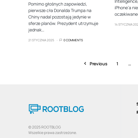
Intelligenc
Pomimo głośnych zapowiedzi,
iPhone’a ni
pierwsze cła Donalda Trumpa na
oczekiwane
Chiny nadal pozostają jedynie w
sferze planów. Prezydent utrzymuje
14 STYCZNIA 20
jednak…
21 STYCZNIA 2025
0 COMMENTS
Previous
1
…
© 2025 ROOTBLOG
Wszelkie prawa zastrzeżone.