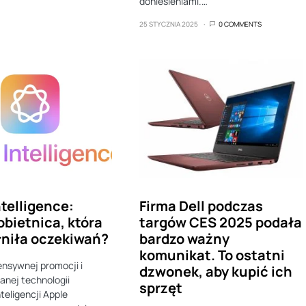
doniesieniami.…
25 STYCZNIA 2025
0 COMMENTS
ntelligence:
Firma Dell podczas
obietnica, która
targów CES 2025 podała
łniła oczekiwań?
bardzo ważny
komunikat. To ostatni
nsywnej promocji i
dzwonek, aby kupić ich
nej technologii
sprzęt
teligencji Apple