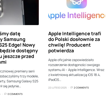
śmy datę
Apple Intelligence trafi
ry Samsung
do Polski dosłownie za
S25 Edge! Nowy
chwilę! Producent
 będzie dostępny
potwierdza
u jeszcze przed
Apple oficjalnie zapowiedziało
ami
rozszerzenie dostępności swojego
systemu AI – Apple Intelligence. Wraz
czniowej premiery serii
z kwietniową aktualizacją iOS 18.4,
zobaczyliśmy trzy modele,
iPadOS…
arty, Samsung Galaxy S25
ił się jedynie…
22 LUTEGO 2025
2 COMMENTS
5
0 COMMENTS