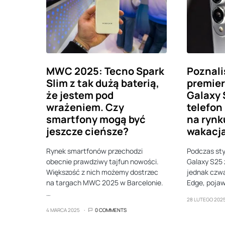
MWC 2025: Tecno Spark
Poznali
Slim z tak dużą baterią,
premie
że jestem pod
Galaxy 
wrażeniem. Czy
telefon
smartfony mogą być
na rynk
jeszcze cieńsze?
wakacj
Rynek smartfonów przechodzi
Podczas sty
obecnie prawdziwy tajfun nowości.
Galaxy S25 
Większość z nich możemy dostrzec
jednak czw
na targach MWC 2025 w Barcelonie.
Edge, pojaw
…
28 LUTEGO 202
4 MARCA 2025
0 COMMENTS