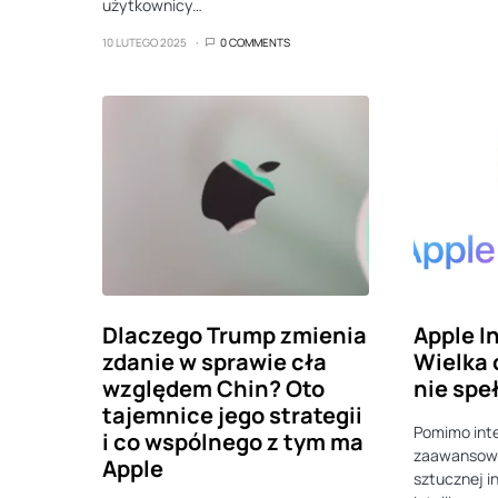
użytkownicy…
10 LUTEGO 2025
0 COMMENTS
Dlaczego Trump zmienia
Apple I
zdanie w sprawie cła
Wielka 
względem Chin? Oto
nie spe
tajemnice jego strategii
Pomimo inte
i co wspólnego z tym ma
zaawansowa
Apple
sztucznej in