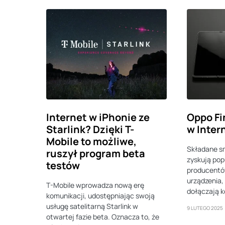
Internet w iPhonie ze
Oppo Fi
Starlink? Dzięki T-
w Inter
Mobile to możliwe,
Składane s
ruszył program beta
zyskują pop
testów
producentó
urządzenia,
T-Mobile wprowadza nową erę
dołączają k
komunikacji, udostępniając swoją
usługę satelitarną Starlink w
9 LUTEGO 2025
otwartej fazie beta. Oznacza to, że