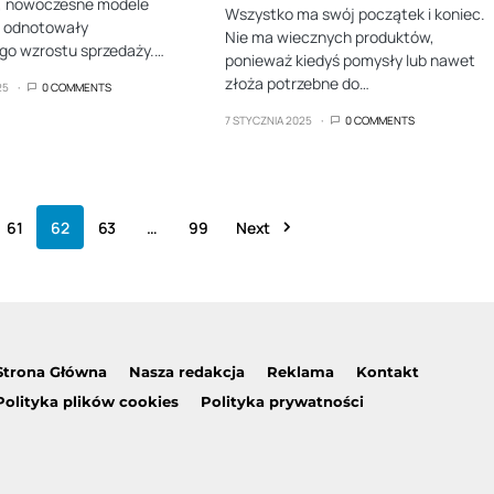
e, nowoczesne modele
Wszystko ma swój początek i koniec.
e odnotowały
Nie ma wiecznych produktów,
go wzrostu sprzedaży.…
ponieważ kiedyś pomysły lub nawet
złoża potrzebne do…
25
0 COMMENTS
7 STYCZNIA 2025
0 COMMENTS
61
62
63
…
99
Next
Strona Główna
Nasza redakcja
Reklama
Kontakt
Polityka plików cookies
Polityka prywatności