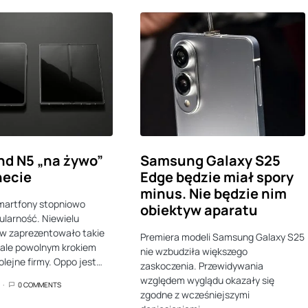
nd N5 „na żywo”
Samsung Galaxy S25
necie
Edge będzie miał spory
minus. Nie będzie nim
martfony stopniowo
obiektyw aparatu
ularność. Niewielu
w zaprezentowało takie
Premiera modeli Samsung Galaxy S25
 ale powolnym krokiem
nie wzbudziła większego
olejne firmy. Oppo jest…
zaskoczenia. Przewidywania
względem wyglądu okazały się
0 COMMENTS
zgodne z wcześniejszymi