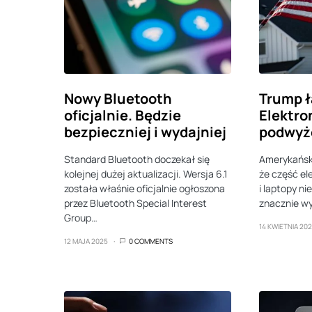
Nowy Bluetooth
Trump ł
oficjalnie. Będzie
Elektro
bezpieczniej i wydajniej
podwyż
Standard Bluetooth doczekał się
Amerykański
kolejnej dużej aktualizacji. Wersja 6.1
że część el
została właśnie oficjalnie ogłoszona
i laptopy ni
przez Bluetooth Special Interest
znacznie w
Group…
14 KWIETNIA 20
12 MAJA 2025
0 COMMENTS