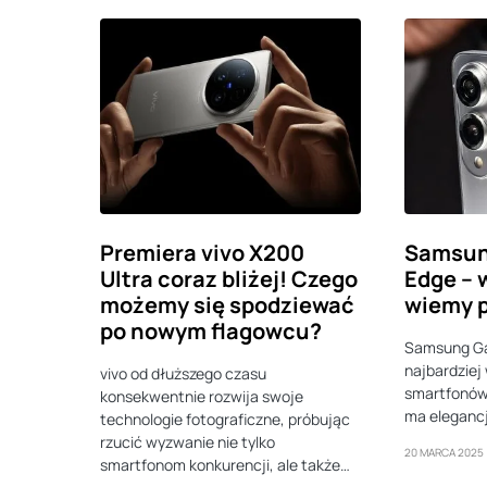
Premiera vivo X200
Samsun
Ultra coraz bliżej! Czego
Edge – 
możemy się spodziewać
wiemy p
po nowym flagowcu?
Samsung Ga
najbardzie
vivo od dłuższego czasu
smartfonów 
konsekwentnie rozwija swoje
ma eleganc
technologie fotograficzne, próbując
rzucić wyzwanie nie tylko
20 MARCA 2025
smartfonom konkurencji, ale także…