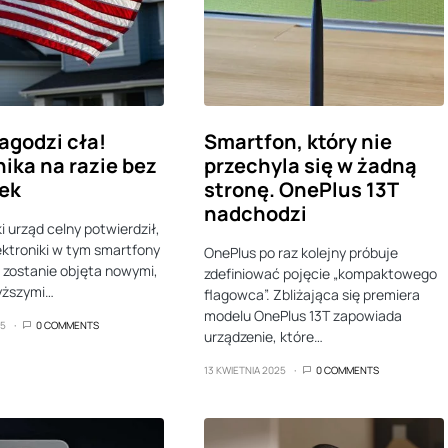
agodzi cła!
Smartfon, który nie
nika na razie bez
przechyla się w żadną
ek
stronę. OnePlus 13T
nadchodzi
 urząd celny potwierdził,
ektroniki w tym smartfony
OnePlus po raz kolejny próbuje
e zostanie objęta nowymi,
zdefiniować pojęcie „kompaktowego
yższymi…
flagowca”. Zbliżająca się premiera
modelu OnePlus 13T zapowiada
25
0 COMMENTS
urządzenie, które…
13 KWIETNIA 2025
0 COMMENTS