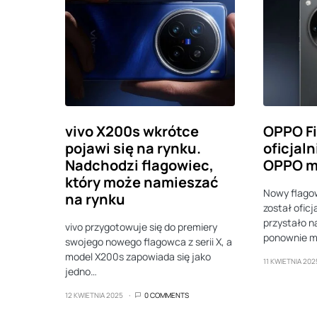
vivo X200s wkrótce
OPPO Fi
pojawi się na rynku.
oficjal
Nadchodzi flagowiec,
OPPO m
który może namieszać
Nowy flago
na rynku
został oficj
przystało na
vivo przygotowuje się do premiery
ponownie 
swojego nowego flagowca z serii X, a
model X200s zapowiada się jako
11 KWIETNIA 202
jedno…
12 KWIETNIA 2025
0 COMMENTS