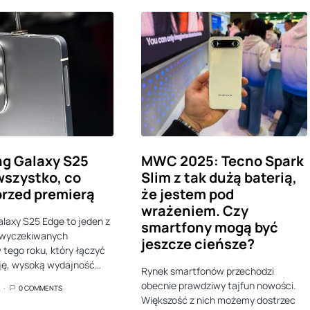
g Galaxy S25
MWC 2025: Tecno Spark
wszystko, co
Slim z tak dużą baterią,
rzed premierą
że jestem pod
wrażeniem. Czy
laxy S25 Edge to jeden z
smartfony mogą być
j wyczekiwanych
jeszcze cieńsze?
tego roku, który łączyć
ję, wysoką wydajność…
Rynek smartfonów przechodzi
obecnie prawdziwy tajfun nowości.
0 COMMENTS
Większość z nich możemy dostrzec