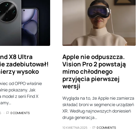
nd X8 Ultra
Apple nie odpuszcza.
nie zadebiutował!
Vision Pro 2 powstają
ierzy wysoko
mimo chłodnego
przyjęcia pierwszej
wiec od OPPO właśnie
wersji
alnie pokazany. Jak
 model z serii Find X
Wygląda na to, że Apple nie zamierza
mamy…
składać broni w segmencie urządzeń
XR. Według najnowszych doniesień
5
0 COMMENTS
druga generacja…
10 KWIETNIA 2025
0 COMMENTS