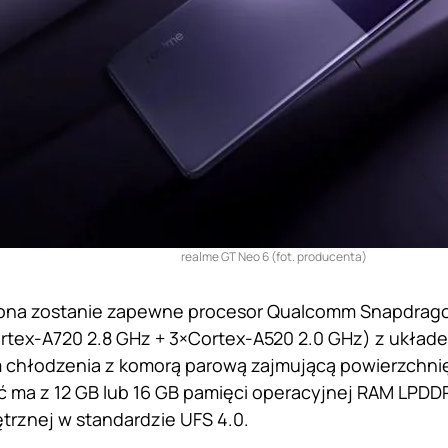
realme GT Neo 6 (fot. producenta)
ona zostanie zapewne procesor Qualcomm Snapdrago
rtex-A720 2.8 GHz + 3×Cortex-A520 2.0 GHz) z układ
 chłodzenia z komorą parową zajmującą powierzchni
ma z 12 GB lub 16 GB pamięci operacyjnej RAM LPDD
trznej w standardzie UFS 4.0.