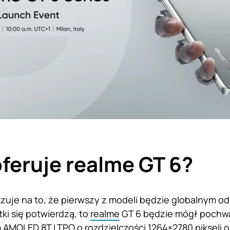
feruje realme GT 6?
uje na to, że pierwszy z modeli będzie globalnym o
otki się potwierdzą, to
realme
GT 6 będzie mógł pochwa
AMOLED 8T LTPO o rozdzielczości 1264×2780 pikseli o