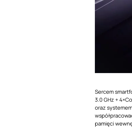
Sercem smartf
3.0 GHz + 4×Co
oraz systemem
współpracować 
pamięci wewnę