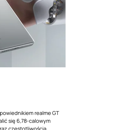
dpowiednikiem realme GT
lić się 6,78-calowym
raz częstotliwością