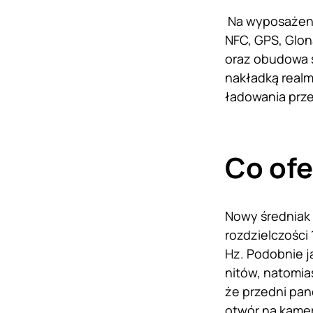
Na wyposażeniu
NFC, GPS, Glona
oraz obudowa s
nakładką realm
ładowania prz
Co ofe
Nowy średniak
rozdzielczości
Hz. Podobnie j
nitów, natomi
że przedni pane
otwór na kamer