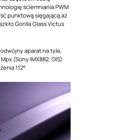
chnologię ściemniania PWM
ość punktową sięgającą aż
kło Gorilla Glass Victus
odwójny aparat na tyle,
 Mpx (Sony IMX882, OIS)
zenia 112°.