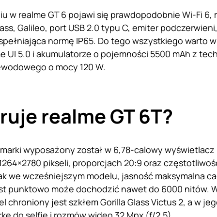
 w realme GT 6 pojawi się prawdopodobnie Wi-Fi 6, 
ss, Galileo, port USB 2.0 typu C, emiter podczerwieni,
pełniająca normę IP65. Do tego wszystkiego warto w
e UI 5.0 i akumulatorze o pojemności 5500 mAh z tec
ewodowego o mocy 120 W.
ruje realme GT 6T?
 marki wyposażony został w 6,78-calowy wyświetlacz
 1264×2780 pikseli, proporcjach 20:9 oraz częstotliwo
ak we wcześniejszym modelu, jasność maksymalna cał
ast punktowo może dochodzić nawet do 6000 nitów. 
l chroniony jest szkłem Gorilla Glass Victus 2, a w jeg
kę do selfie i rozmów wideo 32 Mpx (f/2.5).