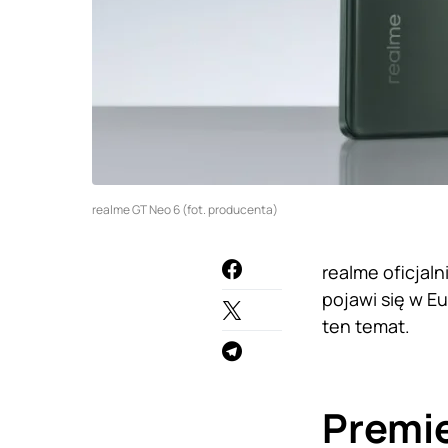
realme GT Neo 6 (fot. producenta)
realme oficjal
pojawi się w E
ten temat.
Premie