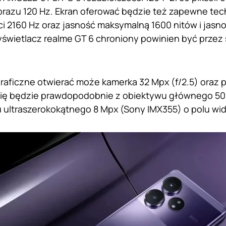
brazu 120 Hz. Ekran oferować będzie też zapewne te
ci 2160 Hz oraz jasność maksymalną 1600 nitów i jasn
świetlacz realme GT 6 chroniony powinien być przez sz
raficzne otwierać może kamerka 32 Mpx (f/2.5) oraz p
się będzie prawdopodobnie z obiektywu głównego 50
 ultraszerokokątnego 8 Mpx (Sony IMX355) o polu wid