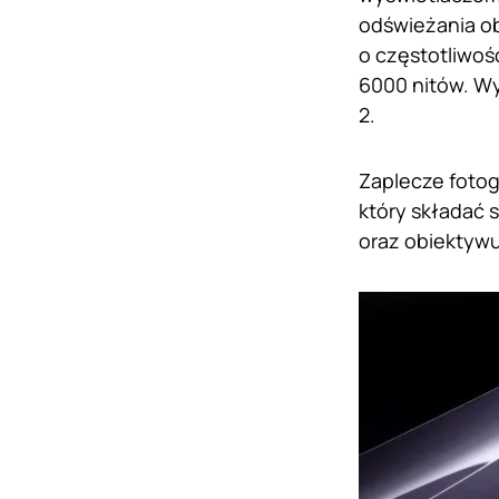
odświeżania o
o częstotliwoś
6000 nitów. Wy
2.
Zaplecze fotog
który składać 
oraz obiektywu