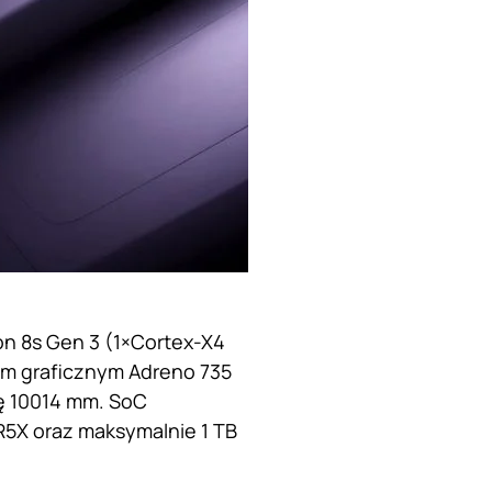
n 8s Gen 3 (1×Cortex-X4
em graficznym Adreno 735
ę 10014 mm. SoC
R5X oraz maksymalnie 1 TB