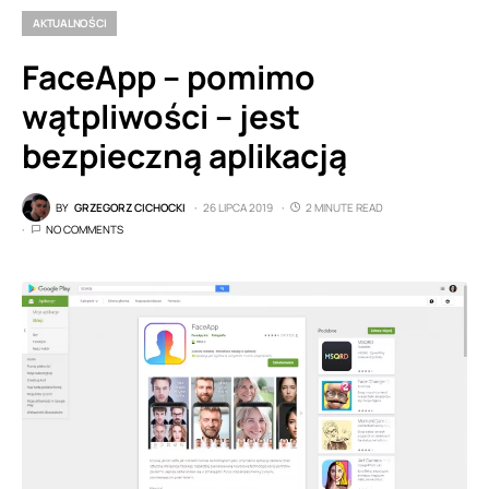
AKTUALNOŚCI
FaceApp – pomimo
wątpliwości – jest
bezpieczną aplikacją
BY
GRZEGORZ CICHOCKI
26 LIPCA 2019
2 MINUTE READ
NO COMMENTS