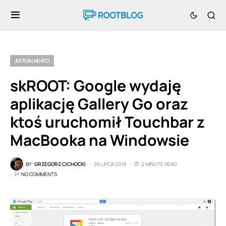
AKTUALNOŚCI
skROOT: Google wydaję
aplikację Gallery Go oraz
ktoś uruchomił Touchbar z
MacBooka na Windowsie
BY
GRZEGORZ CICHOCKI
26 LIPCA 2019
2 MINUTE READ
NO COMMENTS